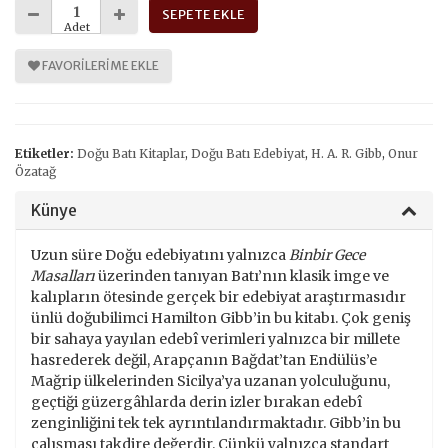
SEPETE EKLE
Adet
FAVORILERIME EKLE
Etiketler:
Doğu Batı Kitaplar
,
Doğu Batı Edebiyat
,
H. A. R. Gibb
,
Onur
Özatağ
Künye
Uzun süre Doğu edebiyatını yalnızca
Binbir Gece
Masalları
üzerinden tanıyan Batı’nın klasik imge ve
kalıpların ötesinde gerçek bir edebiyat araştırmasıdır
ünlü doğubilimci Hamilton Gibb’in bu kitabı. Çok geniş
bir sahaya yayılan edebî verimleri yalnızca bir millete
hasrederek değil, Arapçanın Bağdat’tan Endülüs’e
Mağrip ülkelerinden Sicilya’ya uzanan yolculuğunu,
geçtiği güzergâhlarda derin izler bırakan edebî
zenginliğini tek tek ayrıntılandırmaktadır. Gibb’in bu
çalışması takdire değerdir. Çünkü yalnızca standart