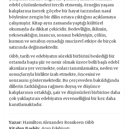
edebî çözümlemeleri tercih etmemiş, örneğin yaşam
kalıplarına inerek göçebe bir hayat tarzından nasıl
böylesine zengin bir dilin ortaya çıktığını açıklamaya
çalışmıştır. Kitap aynı zamanda yaptığı kültürel
okumayla da dikkat çekicidir. Bedevîliğin, iklimin,
yeknesaklığın, inancın, sonsuz bekleyişin, çölün,
kumun ve serabın oynadığı mucizevî etkiye de birçok
satırında değinmektedir.
Gibb, tarih ve edebiyatın sürekli birbirini beslediği bir
ortamda başta şiir ve nesir olmak üzere belli başlı edebî
akımlara yer vermekte, onları tanımlamakta, neden ve
sonuçlarıyla birlikte izah etmekte, öncesini ve
sonrasını göstermektedir. Bu çerçeveden bakıldığında
dillerin farklılığına rağmen duyuş ve düşünce
kalıplarının ortaklığı, şair ve düşünürleri birbirine daha
çok yaklaştıran edebiyatın evrenselliğini bir kez daha
kanıtlamaktadır.
Yazar:
Hamilton Alexander Rosskeen Gibb
Kitabın Başlığı:
Arap Edebiyatı