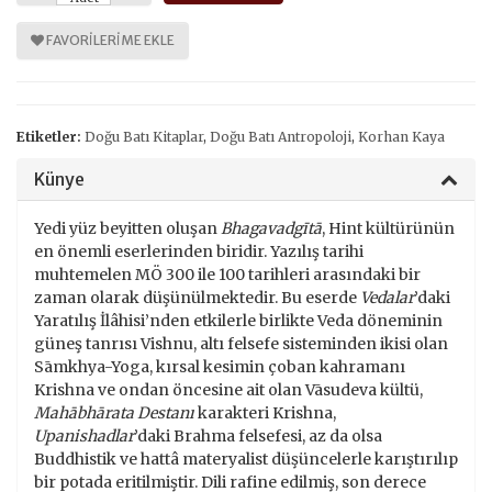
FAVORILERIME EKLE
Etiketler:
Doğu Batı Kitaplar
,
Doğu Batı Antropoloji
,
Korhan Kaya
Künye
Yedi yüz beyitten oluşan
Bhagavadgītā
, Hint kültürünün
en önemli eserlerinden biridir. Yazılış tarihi
muhtemelen MÖ 300 ile 100 tarihleri arasındaki bir
zaman olarak düşünülmektedir. Bu eserde
Vedalar
’daki
Yaratılış İlâhisi’nden etkilerle birlikte Veda döneminin
güneş tanrısı Vishnu, altı felsefe sisteminden ikisi olan
Sāmkhya-Yoga, kırsal kesimin çoban kahramanı
Krishna ve ondan öncesine ait olan Vāsudeva kültü,
Mahābhārata Destanı
karakteri Krishna,
Upanishadlar
’daki Brahma felsefesi, az da olsa
Buddhistik ve hattâ materyalist düşüncelerle karıştırılıp
bir potada eritilmiştir. Dili rafine edilmiş, son derece