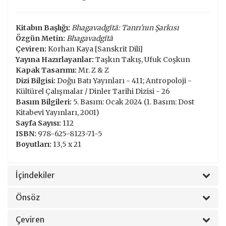
Kitabın Başlığı:
Bhagavadgītā: Tanrı'nın Şarkısı
Özgün Metin:
Bhagavadgītā
Çeviren:
Korhan Kaya [Sanskrit Dili]
Yayına Hazırlayanlar:
Taşkın Takış, Ufuk Coşkun
Kapak Tasarımı:
Mr. Z & Z
Dizi Bilgisi:
Doğu Batı Yayınları - 411; Antropoloji -
Kültürel Çalışmalar / Dinler Tarihi Dizisi - 26
Basım Bilgileri:
5. Basım: Ocak 2024 (1. Basım: Dost
Kitabevi Yayınları, 2001)
Sayfa Sayısı:
112
ISBN:
978-625-8123-71-5
Boyutları:
13,5 x 21
İçindekiler
Önsöz
Çeviren