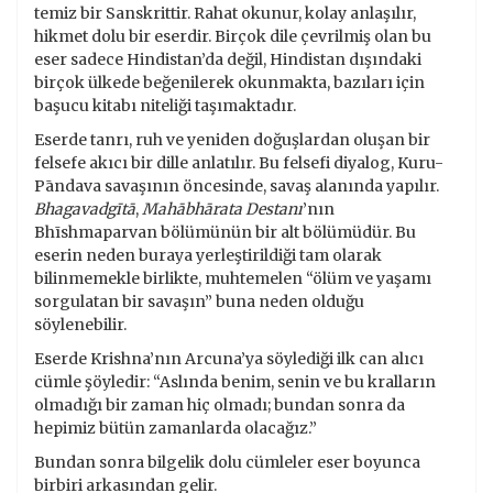
temiz bir Sanskrittir. Rahat okunur, kolay anlaşılır,
hikmet dolu bir eserdir. Birçok dile çevrilmiş olan bu
eser sadece Hindistan’da değil, Hindistan dışındaki
birçok ülkede beğenilerek okunmakta, bazıları için
başucu kitabı niteliği taşımaktadır.
Eserde tanrı, ruh ve yeniden doğuşlardan oluşan bir
felsefe akıcı bir dille anlatılır. Bu felsefi diyalog, Kuru-
Pāndava savaşının öncesinde, savaş alanında yapılır.
Bhagavadgītā
,
Mahābhārata Destanı
’nın
Bhīshmaparvan bölümünün bir alt bölümüdür. Bu
eserin neden buraya yerleştirildiği tam olarak
bilinmemekle birlikte, muhtemelen “ölüm ve yaşamı
sorgulatan bir savaşın” buna neden olduğu
söylenebilir.
Eserde Krishna’nın Arcuna’ya söylediği ilk can alıcı
cümle şöyledir: “Aslında benim, senin ve bu kralların
olmadığı bir zaman hiç olmadı; bundan sonra da
hepimiz bütün zamanlarda olacağız.”
Bundan sonra bilgelik dolu cümleler eser boyunca
birbiri arkasından gelir.