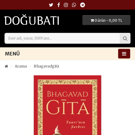
0 ürün - 0,00 TL
MENÜ
Arama
Bhagavadgītā