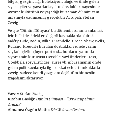
bilgisi, gezginciliği, koleksiyonculuğu ve önde gelen
siyasetçiler ve yazarlarla yakın dostlukları sayesinde
Avrupa kültürünü ve yaşadığı bu zaman dilimini tam
anlamıyla özümsemiş gerçek bir Avrupalı: Stefan
Zweig.
Ve işte “Dünün Dünyası” bu dönemin ruhunu anlamak
için belki de eldeki en değerli kaynaklardan birisi.
Valéry, Gide, Rodin, Rilke, Pirandello, Croce, Shaw, Wells,
Rolland, Freud ile kurulan dostluklar ve hele yarım
sayfada çizilen Joyce portresi… bunların yanında
siyonizmin kurucusu Herzl ile Nazi önderleri Hess,
Goebbels, sosyalist lider Jaurés vb. gibi zamanın önde
gelen politikacılarıyla ilgili dikkat çekici tanıklıklarla
Zweig, sadece kendi yazgısını değil, tüm bir neslin
trajedisini aktarıyor.
Yazar:
Stefan Zweig
Kitabın Başlığı:
Dünün Dünyası - "Bir Avrupalının
Anıları"
Almanca Özgün Metin:
Die Welt von Gestern