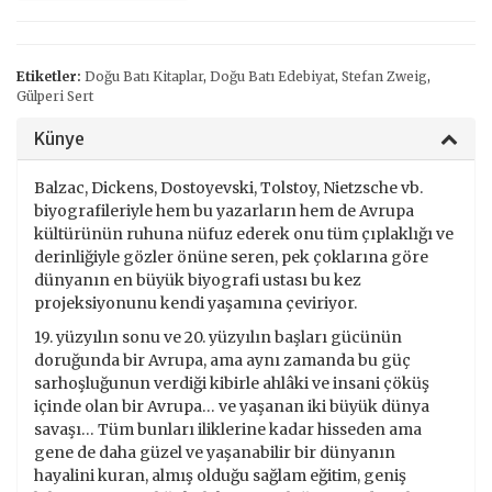
Etiketler:
Doğu Batı Kitaplar
,
Doğu Batı Edebiyat
,
Stefan Zweig
,
Gülperi Sert
Künye
Balzac, Dickens, Dostoyevski, Tolstoy, Nietzsche vb.
biyografileriyle hem bu yazarların hem de Avrupa
kültürünün ruhuna nüfuz ederek onu tüm çıplaklığı ve
derinliğiyle gözler önüne seren, pek çoklarına göre
dünyanın en büyük biyografi ustası bu kez
projeksiyonunu kendi yaşamına çeviriyor.
19. yüzyılın sonu ve 20. yüzyılın başları gücünün
doruğunda bir Avrupa, ama aynı zamanda bu güç
sarhoşluğunun verdiği kibirle ahlâki ve insani çöküş
içinde olan bir Avrupa… ve yaşanan iki büyük dünya
savaşı… Tüm bunları iliklerine kadar hisseden ama
gene de daha güzel ve yaşanabilir bir dünyanın
hayalini kuran, almış olduğu sağlam eğitim, geniş