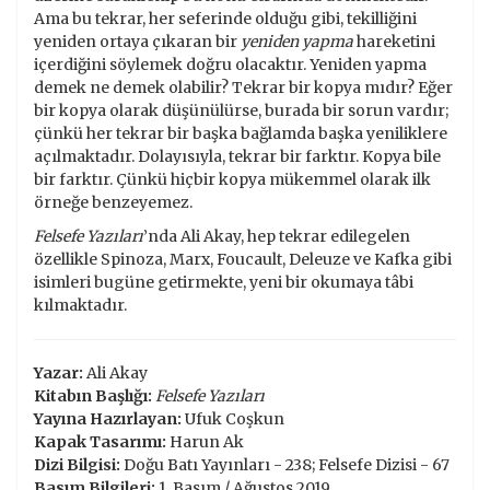
Ama bu tekrar, her seferinde olduğu gibi, tekilliğini
yeniden ortaya çıkaran bir
yeniden yapma
hareketini
içerdiğini söylemek doğru olacaktır. Yeniden yapma
demek ne demek olabilir? Tekrar bir kopya mıdır? Eğer
bir kopya olarak düşünülürse, burada bir sorun vardır;
çünkü her tekrar bir başka bağlamda başka yeniliklere
açılmaktadır. Dolayısıyla, tekrar bir farktır. Kopya bile
bir farktır. Çünkü hiçbir kopya mükemmel olarak ilk
örneğe benzeyemez.
Felsefe Yazıları
’nda Ali Akay, hep tekrar edilegelen
özellikle Spinoza, Marx, Foucault, Deleuze ve Kafka gibi
isimleri bugüne getirmekte, yeni bir okumaya tâbi
kılmaktadır.
Yazar:
Ali Akay
Kitabın Başlığı:
Felsefe Yazıları
Yayına Hazırlayan:
Ufuk Coşkun
Kapak Tasarımı:
Harun Ak
Dizi Bilgisi:
Doğu Batı Yayınları - 238; Felsefe Dizisi - 67
Basım Bilgileri:
1. Basım / Ağustos 2019