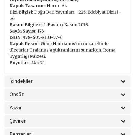
Kapak Tasarımı:
Harun Ak
Dizi Bilgisi:
Doğu Batı Yayınları - 225; Edebiyat Dizisi -
56
Basım Bilgileri:
1. Basım / Kasım 2018
Sayfa Sayısı:
176
ISBN:
978-605-2133-57-6
Kapak Resmi:
Genç Hadrianus’un nezaretinde
tüccarlar Traianus’a şükranlarını sunarken, Roma
Uygarlığı Müzesi.
Boyutları:
14 x 21
İçindekiler
Önsöz
Yazar
Çeviren
Benzerleri