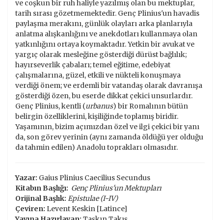
ve coşkun bir ruh haliyle yazılmış olan bu mektuplar,
tarih sırası gözetmemektedir. Genç Plinius'un havadis
paylaşma merakını, günlük olayları arka planlarıyla
anlatma alışkanlığını ve anekdotları kullanmaya olan
yatkınlığını ortaya koymaktadır. Yetkin bir avukat ve
yargıç olarak mesleğine gösterdiği dürüst bağlılık;
hayırseverlik çabaları; temel eğitime, edebiyat
çalışmalarına, güzel, etkili ve nükteli konuşmaya
verdiği önem; ve erdemli bir vatandaş olarak davranışa
gösterdiği özen, bu eserde dikkat çekici unsurlardır.
Genç Plinius, kentli (
urbanus
) bir Romalının bütün
belirgin özelliklerini, kişiliğinde toplamış biridir.
Yaşamının, bizim açımızdan özel ve ilgi çekici bir yanı
da, son görev yerinin (aynı zamanda öldüğü yer olduğu
da tahmin edilen) Anadolu toprakları olmasıdır.
Yazar:
Gaius Plinius Caecilius Secundus
Kitabın Başlığı:
Genç Plinius'un Mektupları
Orijinal Başlık:
Epistulae (I-IV)
Çeviren:
Levent Keskin [Latince]
Yayına Hazırlayan:
Taşkın Takış