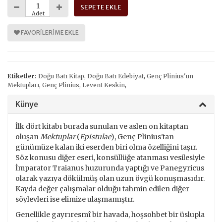
SEPETE EKLE
Adet
FAVORILERIME EKLE
Etiketler:
Doğu Batı Kitap
,
Doğu Batı Edebiyat
,
Genç Plinius'un
Mektupları
,
Genç Plinius
,
Levent Keskin
,
Künye
İlk dört kitabı burada sunulan ve aslen on kitaptan
oluşan
Mektuplar
(
Epistulae
), Genç Plinius'tan
günümüze kalan iki eserden biri olma özelliğini taşır.
Söz konusu diğer eseri, konsüllüğe atanması vesilesiyle
İmparator Traianus huzurunda yaptığı ve Panegyricus
olarak yazıya dökülmüş olan uzun övgü konuşmasıdır.
Kayda değer çalışmalar olduğu tahmin edilen diğer
söylevleri ise elimize ulaşmamıştır.
Genellikle gayrıresmî bir havada, hoşsohbet bir üslupla