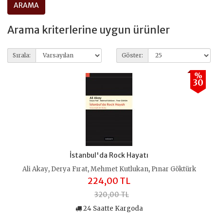
Arama kriterlerine uygun ürünler
Sırala:
Göster:
%
30
İstanbul'da Rock Hayatı
,
,
,
Ali Akay
Derya Fırat
Mehmet Kutlukan
Pınar Göktürk
224,00 TL
320,00 TL
24 Saatte Kargoda