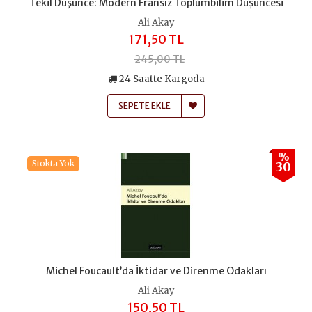
Tekil Düşünce: Modern Fransız Toplumbilim Düşüncesi
Ali Akay
171,50 TL
245,00 TL
24 Saatte Kargoda
SEPETE EKLE
%
Stokta Yok
30
Michel Foucault’da İktidar ve Direnme Odakları
Ali Akay
150,50 TL