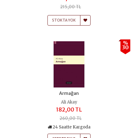
215,00 TL
STOKTA YOK
%
30
Armağan
Ali Akay
182,00 TL
260,00 TL
24 Saatte Kargoda