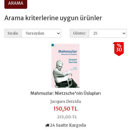
Arama kriterlerine uygun ürünler
Sırala:
Göster:
%
30
Mahmuzlar: Nietzsche'nin Üslupları
Jacques Derrida
150,50 TL
215,00 TL
24 Saatte Kargoda