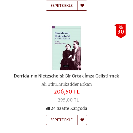
SEPETE EKLE
%
30
Derrida'nın Nietzsche'si: Bir Ortak İmza Geliştirmek
,
Ali Utku
Mukadder Erkan
206,50 TL
295,00 TL
24 Saatte Kargoda
SEPETE EKLE