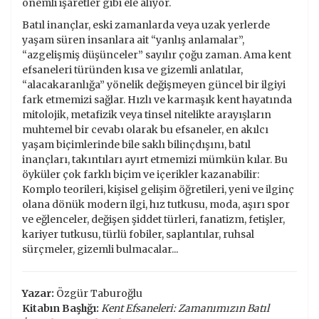
önemli işaretler gibi ele alıyor.
Batıl inançlar, eski zamanlarda veya uzak yerlerde
yaşam süren insanlara ait “yanlış anlamalar”,
“azgelişmiş düşünceler” sayılır çoğu zaman. Ama kent
efsaneleri türünden kısa ve gizemli anlatılar,
“alacakaranlığa” yönelik değişmeyen güncel bir ilgiyi
fark etmemizi sağlar. Hızlı ve karmaşık kent hayatında
mitolojik, metafizik veya tinsel nitelikte arayışların
muhtemel bir cevabı olarak bu efsaneler, en akılcı
yaşam biçimlerinde bile saklı bilinçdışını, batıl
inançları, takıntıları ayırt etmemizi mümkün kılar. Bu
öyküler çok farklı biçim ve içerikler kazanabilir:
Komplo teorileri, kişisel gelişim öğretileri, yeni ve ilginç
olana dönük modern ilgi, hız tutkusu, moda, aşırı spor
ve eğlenceler, değişen şiddet türleri, fanatizm, fetişler,
kariyer tutkusu, türlü fobiler, saplantılar, ruhsal
sürçmeler, gizemli bulmacalar...
Yazar:
Özgür Taburoğlu
Kitabın Başlığı:
Kent Efsaneleri: Zamanımızın Batıl