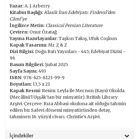
Yazar:
A. J. Arberry
Kitabın Başlığı:
Klasik İran Edebiyatı: Firdevsî'den
Câmî'ye
İngilizce Metin:
Classical Persian Literature
Çeviren:
Onur Özatağ
Yayına Hazırlayanlar:
Taşkın Takış, Ufuk Coşkun
Kapak Tasarımı:
Mr. Z & Z
Dizi Bilgisi:
Doğu Batı Yayınları - 445; Edebiyat Dizisi -
96
Basım Bilgileri:
Şubat 2025
Sayfa Sayısı:
493
ISBN:
978-625-8123-99-9
Boyutları:
13,5 x 21
Kapak Resmi:
Resim: Leyla ile Mecnun (Kays) Okulda.
(Mecâlisü’l Uşşâk’tan bir minyatür). British Library
Arşivi. Çerçeve: Rıza Abbasi okuluna ait olduğu tahmin
edilen bir Safevi dönemi minyatüründen detay,
tahminen 16. yüzyıl civarı. Christie’s Arşivi.
İçindekiler