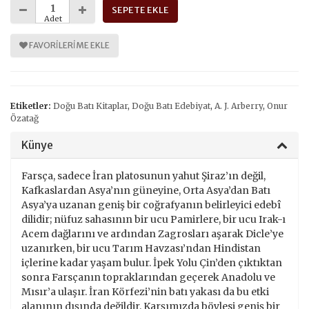
SEPETE EKLE
Adet
FAVORILERIME EKLE
Etiketler:
Doğu Batı Kitaplar
,
Doğu Batı Edebiyat
,
A. J. Arberry
,
Onur
Özatağ
Künye
Farsça, sadece İran platosunun yahut Şiraz’ın değil,
Kafkaslardan Asya’nın güneyine, Orta Asya’dan Batı
Asya’ya uzanan geniş bir coğrafyanın belirleyici edebî
dilidir; nüfuz sahasının bir ucu Pamirlere, bir ucu Irak-ı
Acem dağlarını ve ardından Zagrosları aşarak Dicle’ye
uzanırken, bir ucu Tarım Havzası’ndan Hindistan
içlerine kadar yaşam bulur. İpek Yolu Çin’den çıktıktan
sonra Farsçanın topraklarından geçerek Anadolu ve
Mısır’a ulaşır. İran Körfezi’nin batı yakası da bu etki
alanının dışında değildir. Karşımızda böylesi geniş bir