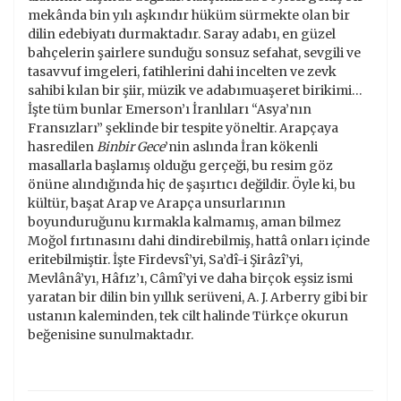
mekânda bin yılı aşkındır hüküm sürmekte olan bir
dilin edebiyatı durmaktadır. Saray adabı, en güzel
bahçelerin şairlere sunduğu sonsuz sefahat, sevgili ve
tasavvuf imgeleri, fatihlerini dahi incelten ve zevk
sahibi kılan bir şiir, müzik ve adabımuaşeret birikimi…
İşte tüm bunlar Emerson’ı İranlıları “Asya’nın
Fransızları” şeklinde bir tespite yöneltir. Arapçaya
hasredilen
Binbir Gece
’nin aslında İran kökenli
masallarla başlamış olduğu gerçeği, bu resim göz
önüne alındığında hiç de şaşırtıcı değildir. Öyle ki, bu
kültür, başat Arap ve Arapça unsurlarının
boyunduruğunu kırmakla kalmamış, aman bilmez
Moğol fırtınasını dahi dindirebilmiş, hattâ onları içinde
eritebilmiştir. İşte Firdevsî’yi, Sa’dî-i Şirâzî’yi,
Mevlânâ’yı, Hâfız’ı, Câmî’yi ve daha birçok eşsiz ismi
yaratan bir dilin bin yıllık serüveni, A. J. Arberry gibi bir
ustanın kaleminden, tek cilt halinde Türkçe okurun
beğenisine sunulmaktadır.