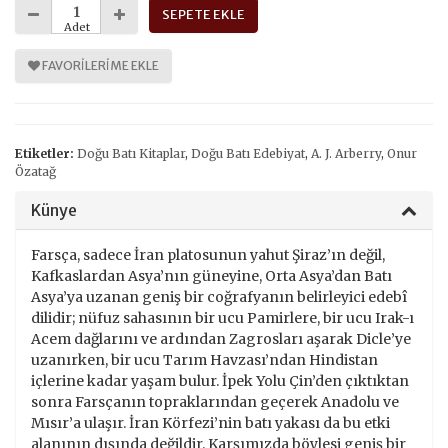
SEPETE EKLE
Adet
FAVORILERIME EKLE
Etiketler:
Doğu Batı Kitaplar
,
Doğu Batı Edebiyat
,
A. J. Arberry
,
Onur
Özatağ
Künye
Farsça, sadece İran platosunun yahut Şiraz’ın değil,
Kafkaslardan Asya’nın güneyine, Orta Asya’dan Batı
Asya’ya uzanan geniş bir coğrafyanın belirleyici edebî
dilidir; nüfuz sahasının bir ucu Pamirlere, bir ucu Irak-ı
Acem dağlarını ve ardından Zagrosları aşarak Dicle’ye
uzanırken, bir ucu Tarım Havzası’ndan Hindistan
içlerine kadar yaşam bulur. İpek Yolu Çin’den çıktıktan
sonra Farsçanın topraklarından geçerek Anadolu ve
Mısır’a ulaşır. İran Körfezi’nin batı yakası da bu etki
alanının dışında değildir. Karşımızda böylesi geniş bir