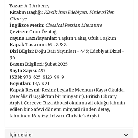
Yazar:
A. J. Arberry
Kitabın Başlığı:
Klasik İran Edebiyatı: Firdevsî'den
Câmî'ye
İngilizce Metin:
Classical Persian Literature
Çeviren:
Onur Özatağ
Yayına Hazırlayanlar:
Taşkın Takış, Ufuk Coşkun
Kapak Tasarımı:
Mr. Z & Z
Dizi Bilgisi:
Doğu Batı Yayınları - 445; Edebiyat Dizisi -
96
Basım Bilgileri:
Şubat 2025
Sayfa Sayısı:
493
ISBN:
978-625-8123-99-9
Boyutları:
13,5 x 21
Kapak Resmi:
Resim: Leyla ile Mecnun (Kays) Okulda.
(Mecâlisü’l Uşşâk’tan bir minyatür). British Library
Arşivi. Çerçeve: Rıza Abbasi okuluna ait olduğu tahmin
edilen bir Safevi dönemi minyatüründen detay,
tahminen 16. yüzyıl civarı. Christie’s Arşivi.
İçindekiler