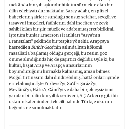
mekânda bin yılı aşkındır hüküm sürmekte olan bir
dilin edebiyatı durmaktadır. Saray adabı, en güzel
bahçelerin şairlere sunduğu sonsuz sefahat, sevgili ve
tasavvuf imgeleri, fatihlerini dahi incelten ve zevk
sahibi kılan bir şiir, müzik ve adabımuaşeret birikimi…
İşte tüm bunlar Emerson’ı İranlıları “Asya’nın
Fransızları” şeklinde bir tespite yöneltir. Arapçaya
hasredilen
Binbir Gece
’nin aslında İran kökenli
masallarla başlamış olduğu gerçeği, bu resim göz
önüne alındığında hiç de şaşırtıcı değildir. Öyle ki, bu
kültür, başat Arap ve Arapça unsurlarının
boyunduruğunu kırmakla kalmamış, aman bilmez
Moğol fırtınasını dahi dindirebilmiş, hattâ onları içinde
eritebilmiştir. İşte Firdevsî’yi, Sa’dî-i Şirâzî’yi,
Mevlânâ’yı, Hâfız’ı, Câmî’yi ve daha birçok eşsiz ismi
yaratan bir dilin bin yıllık serüveni, A. J. Arberry gibi bir
ustanın kaleminden, tek cilt halinde Türkçe okurun
beğenisine sunulmaktadır.