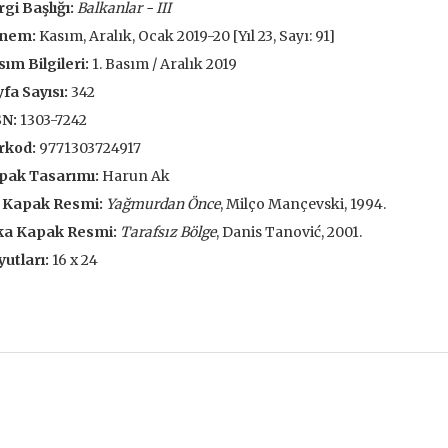
gi Başlığı:
Balkanlar - III
 EKLE
SEPETE EKLE
nem:
Kasım, Aralık, Ocak 2019-20 [Yıl 23, Sayı: 91]
ım Bilgileri:
1. Basım / Aralık 2019
fa Sayısı:
342
SN:
1303-7242
rkod:
9771303724917
pak Tasarımı:
Harun Ak
 Kapak Resmi:
Yağmurdan Önce
, Milço Mançevski, 1994.
ka Kapak Resmi:
Tarafsız Bölge
, Danis Tanović, 2001.
utları:
16 x 24
ve İnsanlar
Taze Otlar Üzerine
Dünyaya Ba
Penceresi
Caillois
Alain Corbin