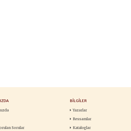
François
,00 TL
196,00 TL
105,
,00 TL
280,00 TL
150
tte Kargoda
24 Saatte Kargoda
24 Saat
 EKLE
SEPETE EKLE
SEPETE 
IZDA
BILGILER
mızda
Yazarlar
Ressamlar
orulan Sorular
Kataloglar