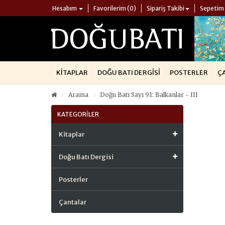
Hesabım
Favorilerim (0)
Sipariş Takibi
Sepetim
KITAPLAR
DOĞU BATI DERGISI
POSTERLER
Ç
Arama
Doğu Batı Sayı 91: Balkanlar - III
KATEGORILER
Kitaplar
Doğu Batı Dergisi
Posterler
Çantalar