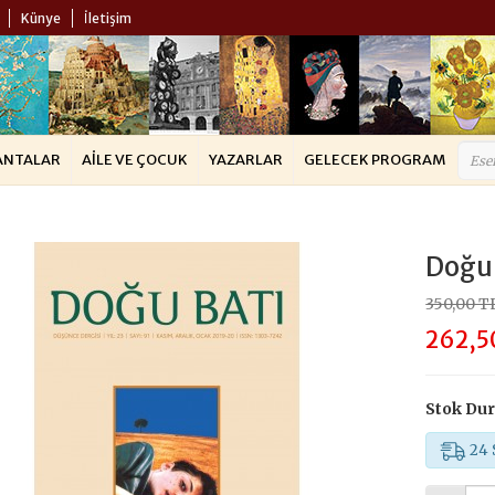
Künye
İletişim
ANTALAR
AILE VE ÇOCUK
YAZARLAR
GELECEK PROGRAM
Doğu 
350,00 T
262,5
Stok Du
24 