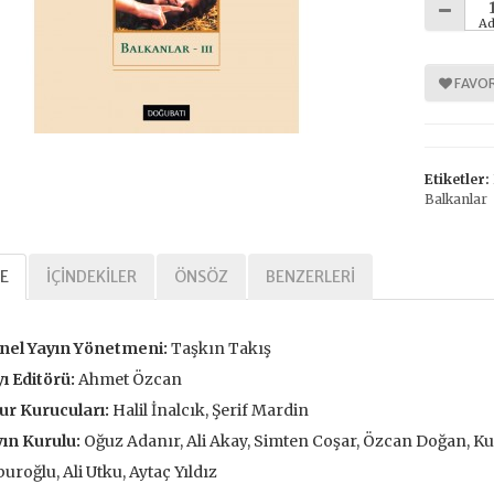
Ad
FAVOR
%
%
30
30
Etiketler:
Balkanlar
E
İÇINDEKILER
ÖNSÖZ
BENZERLERI
Tarihi Adalet
Kavramlar Tarihi Özgürlük
nel Yayın Yönetmeni:
Taşkın Takış
,00 TL
392,00 TL
ı Editörü:
Ahmet Özcan
,00 TL
560,00 TL
ur Kurucuları:
Halil İnalcık, Şerif Mardin
ın Kurulu:
Oğuz Adanır, Ali Akay, Simten Coşar, Özcan Doğan, Kur
tte Kargoda
24 Saatte Kargoda
uroğlu, Ali Utku, Aytaç Yıldız