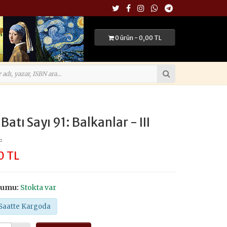
0 ürün - 0,00 TL
Batı Sayı 91: Balkanlar - III
L
0 TL
rumu:
Stokta var
Saatte Kargoda