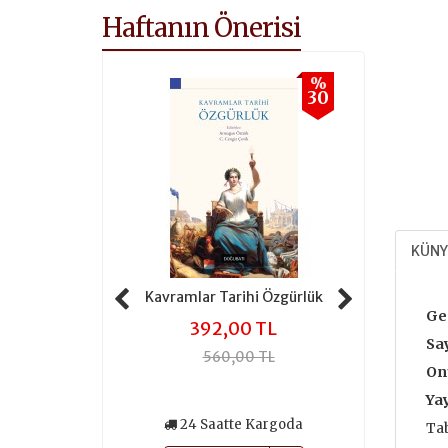
Haftanın Önerisi
%
%
30
30
KÜNY
 Tarihi Adalet
Kavramlar Tarihi Özgürlük
Kavramlar 
Ge
,00 TL
392,00 TL
301
Say
0,00 TL
560,00 TL
430
On
Yay
atte Kargoda
24 Saatte Kargoda
24 Saa
Tab