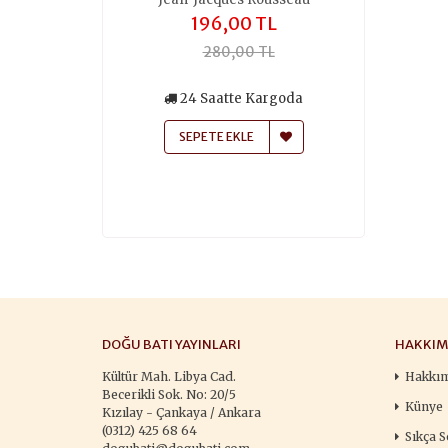
,00 TL
196,00 TL
259
50,00 TL
280,00 TL
370
siz Kargo
24 Saatte Kargoda
24 Saa
atte Kargoda
SEPETE EKLE
SEPETE
 EKLE
DOĞU BATI YAYINLARI
HAKKIM
Kültür Mah. Libya Cad.
Hakkı
Becerikli Sok. No: 20/5
Künye
Kızılay - Çankaya / Ankara
(0312) 425 68 64
Sıkça S