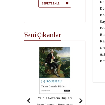
Der
 EKLE
SEPETE EKLE
SEPETE
Dö
Bas
Say
IS
Yeni Çıkanlar
Ba
Ka
Ön
Ar
Boy
 Tarihi (ciltli)
Yalnız Gezerin Düşleri
Oyunlar 
as Grimal
Jean-Jacques Rousseau
Roger 