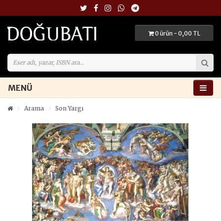
0 ürün - 0,00 TL
MENÜ
Arama
Son Yargı