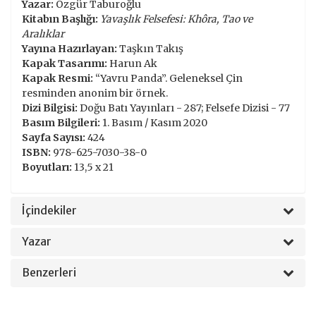
Yazar:
Özgür Taburoğlu
Kitabın Başlığı:
Yavaşlık Felsefesi: Khôra, Tao ve
Aralıklar
Yayına Hazırlayan:
Taşkın Takış
Kapak Tasarımı:
Harun Ak
Kapak Resmi:
“Yavru Panda”. Geleneksel Çin
resminden anonim bir örnek.
Dizi Bilgisi:
Doğu Batı Yayınları - 287; Felsefe Dizisi - 77
Basım Bilgileri:
1. Basım / Kasım 2020
Sayfa Sayısı:
424
ISBN:
978-625-7030-38-0
Boyutları:
13,5 x 21
İçindekiler
Yazar
Benzerleri