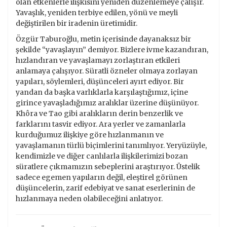
olan etkenlerle ilişkisini yeniden düzenlemeye çalışır.
Yavaşlık, yeniden terbiye edilen, yönü ve meyli
değiştirilen bir iradenin üretimidir.
Özgür Taburoğlu, metin içerisinde dayanaksız bir
şekilde “yavaşlayın” demiyor. Bizlere ivme kazandıran,
hızlandıran ve yavaşlamayı zorlaştıran etkileri
anlamaya çalışıyor. Süratli özneler olmaya zorlayan
yapıları, söylemleri, düşünceleri ayırt ediyor. Bir
yandan da başka varlıklarla karşılaştığımız, içine
girince yavaşladığımız aralıklar üzerine düşünüyor.
Khôra ve Tao gibi aralıkların derin benzerlik ve
farklarını tasvir ediyor. Ara yerler ve zamanlarla
kurduğumuz ilişkiye göre hızlanmanın ve
yavaşlamanın türlü biçimlerini tanımlıyor. Yeryüzüyle,
kendimizle ve diğer canlılarla ilişkilerimizi bozan
süratlere çıkmamızın sebeplerini araştırıyor. Üstelik
sadece egemen yapıların değil, eleştirel görünen
düşüncelerin, zarif edebiyat ve sanat eserlerinin de
hızlanmaya neden olabileceğini anlatıyor.