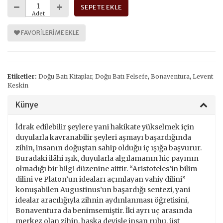
SEPETE EKLE
Adet
FAVORILERIME EKLE
Etiketler:
Doğu Batı Kitaplar
,
Doğu Batı Felsefe
,
Bonaventura
,
Levent
Keskin
Künye
İdrak edilebilir şeylere yani hakikate yükselmek için
duyularla kavranabilir şeyleri aşmayı başardığında
zihin, insanın doğuştan sahip olduğu iç ışığa başvurur.
Buradaki ilâhi ışık, duyularla algılamanın hiç payının
olmadığı bir bilgi düzenine aittir. “Aristoteles’in bilim
dilini ve Platon’un ideaları açımlayan vahiy dilini”
konuşabilen Augustinus’un başardığı sentezi, yani
idealar aracılığıyla zihnin aydınlanması öğretisini,
Bonaventura da benimsemiştir. İki ayrı uç arasında
merkez olan zihin, başka deyişle insan ruhu, üst