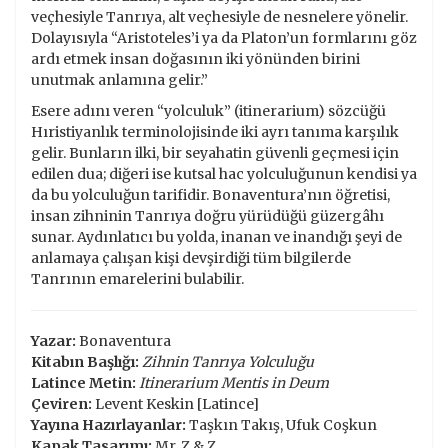
veçhesiyle Tanrıya, alt veçhesiyle de nesnelere yönelir.
Dolayısıyla “Aristoteles’i ya da Platon’un formlarını göz
ardı etmek insan doğasının iki yönünden birini
unutmak anlamına gelir.”
Esere adını veren “yolculuk” (itinerarium) sözcüğü
Hıristiyanlık terminolojisinde iki ayrı tanıma karşılık
gelir. Bunların ilki, bir seyahatin güvenli geçmesi için
edilen dua; diğeri ise kutsal hac yolculuğunun kendisi ya
da bu yolculuğun tarifidir. Bonaventura’nın öğretisi,
insan zihninin Tanrıya doğru yürüdüğü güzergâhı
sunar. Aydınlatıcı bu yolda, inanan ve inandığı şeyi de
anlamaya çalışan kişi devşirdiği tüm bilgilerde
Tanrının emarelerini bulabilir.
Yazar:
Bonaventura
Kitabın Başlığı:
Zihnin Tanrıya Yolculuğu
Latince Metin:
Itinerarium Mentis in Deum
Çeviren:
Levent Keskin [Latince]
Yayına Hazırlayanlar:
Taşkın Takış, Ufuk Coşkun
Kapak Tasarımı:
Mr. Z & Z