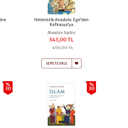
rine
Helenistik Anadolu: Ege’den
Kafkasya’ya
Maurice Sartre
343,00 TL
490,00 TL
SEPETE EKLE
%
%
30
30