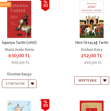
%
kta Yok
30
İspanya Tarihi (ciltli)
Hint Ortaçağ Tarihi
María Jesús Horta
Korhan Kaya
630,00 TL
252,00 TL
900,00 TL
360,00 TL
Ücretsiz Kargo
SEPETE EKLE
STOKTA YOK
%
30