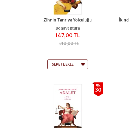
Zihnin Tanrıya Yolculuğu
İkinci
Bonaventura
147,00 TL
210,00 TL
SEPETE EKLE
%
30