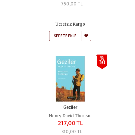
750,00 TL
Ücretsiz Kargo
SEPETE EKLE
%
30
Geziler
Henry David Thoreau
217,00 TL
310,00 TL