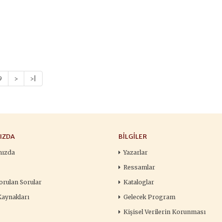
9
>
>|
IZDA
BILGILER
mızda
Yazarlar
Ressamlar
orulan Sorular
Kataloglar
Kaynakları
Gelecek Program
Kişisel Verilerin Korunması