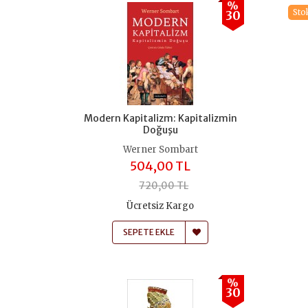
%
Sto
30
Modern Kapitalizm: Kapitalizmin
Doğuşu
Werner Sombart
504,00 TL
720,00 TL
Ücretsiz Kargo
SEPETE EKLE
%
30