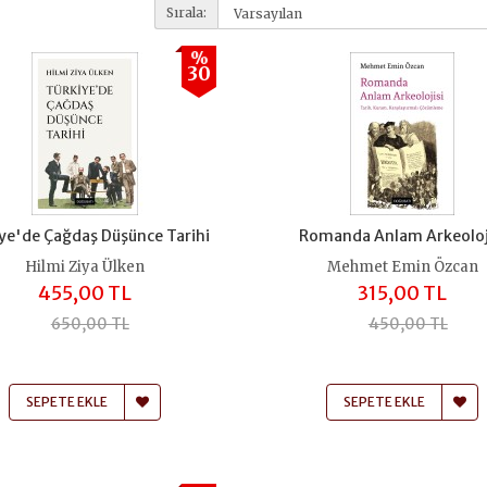
Sırala:
%
30
ye'de Çağdaş Düşünce Tarihi
Romanda Anlam Arkeoloj
Hilmi Ziya Ülken
Mehmet Emin Özcan
455,00 TL
315,00 TL
650,00 TL
450,00 TL
SEPETE EKLE
SEPETE EKLE