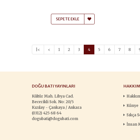
SEPETE EKLE
|<
<
1
2
3
4
5
6
7
8
DOĞU BATI YAYINLARI
HAKKIM
Kültür Mah. Libya Cad.
Hakkı
Becerikli Sok. No: 20/5
Künye
Kızılay - Çankaya / Ankara
(0312) 425 68 64
Sıkça S
dogubati@dogubati.com
İnsan 