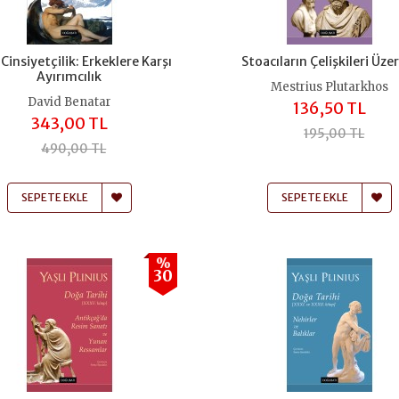
 Cinsiyetçilik: Erkeklere Karşı
Stoacıların Çelişkileri Üze
Ayırımcılık
Mestrius Plutarkhos
David Benatar
136,50 TL
343,00 TL
195,00 TL
490,00 TL
SEPETE EKLE
SEPETE EKLE
%
30