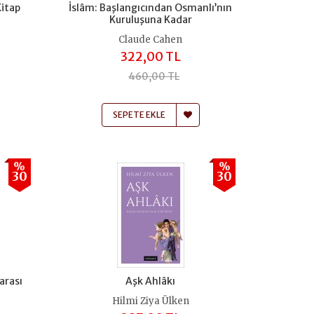
Kitap
İslâm: Başlangıcından Osmanlı’nın
Kuruluşuna Kadar
Claude Cahen
322,00 TL
460,00 TL
SEPETE EKLE
%
%
30
30
arası
Aşk Ahlâkı
Hilmi Ziya Ülken