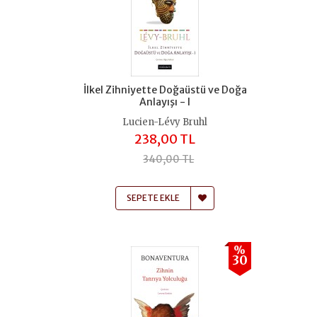
İlkel Zihniyette Doğaüstü ve Doğa
Anlayışı - I
Lucien-Lévy Bruhl
238,00 TL
340,00 TL
SEPETE EKLE
%
30