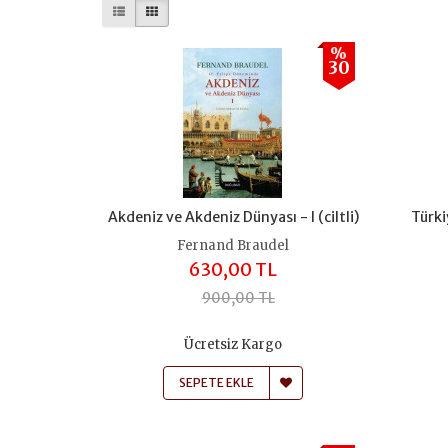
%
30
Akdeniz ve Akdeniz Dünyası - I (ciltli)
Türki
Fernand Braudel
630,00 TL
900,00 TL
Ücretsiz Kargo
SEPETE EKLE