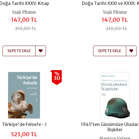
Doğa Tarihi XXXV. Kitap
Doğa Tarihi XXXI ve XXXII. 
Yaşlı Plinius
Yaşlı Plinius
147,00 TL
147,00 TL
210,00 TL
210,00 TL
SEPETE EKLE
SEPETE EKLE
%
30
Türkiye'de Felsefe - I
1945’ten Günümüze Uluslar
İlişkiler
525,00 TL
Maurice Vaïsse