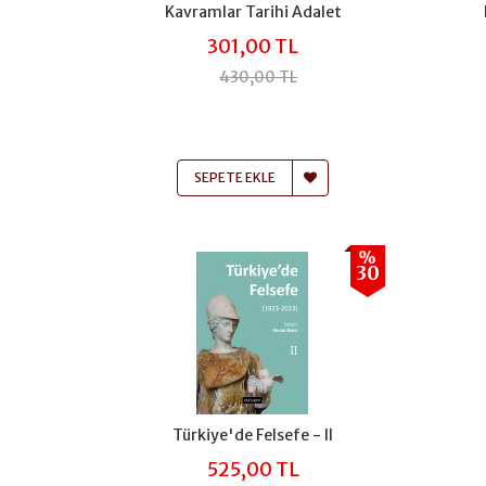
Kavramlar Tarihi Adalet
301,00 TL
430,00 TL
SEPETE EKLE
%
30
Türkiye'de Felsefe - II
525,00 TL