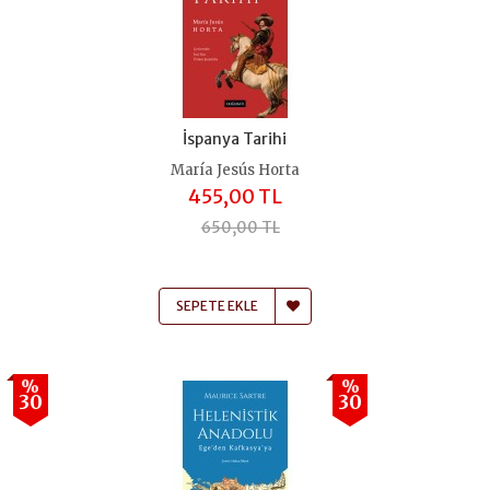
İspanya Tarihi
María Jesús Horta
455,00 TL
650,00 TL
SEPETE EKLE
%
%
30
30