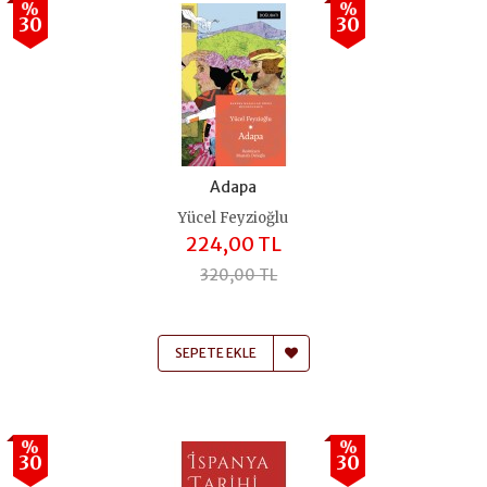
%
%
30
30
Adapa
Yücel Feyzioğlu
224,00 TL
320,00 TL
SEPETE EKLE
%
%
30
30