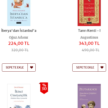
İberya'dan İstanbul'a
Tanrı Kenti - I
Oğuz Adanır
Augustinus
224,00 TL
343,00 TL
320,00 TL
490,00 TL
SEPETE EKLE
SEPETE EKLE
%
30