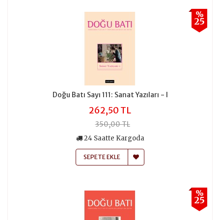
%
25
Doğu Batı Sayı 111: Sanat Yazıları - I
262,50 TL
350,00 TL
24 Saatte Kargoda
SEPETE EKLE
%
25