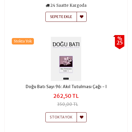
24 Saatte Kargoda
SEPETE EKLE
%
Stokta Yok
25
Doğu Batı Sayı 96: Akıl Tutulması Çağı - I
262,50 TL
350,00 TL
STOKTA YOK