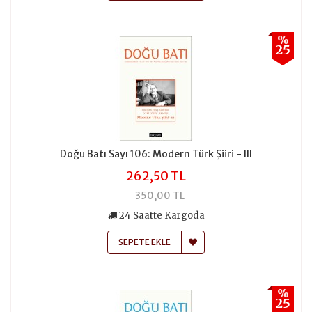
%
25
Doğu Batı Sayı 106: Modern Türk Şiiri - III
262,50 TL
350,00 TL
24 Saatte Kargoda
SEPETE EKLE
%
25