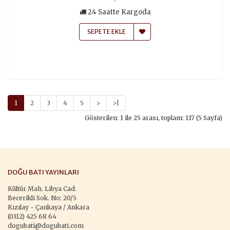
24 Saatte Kargoda
SEPETE EKLE
1
2
3
4
5
>
>|
Gösterilen: 1 ile 25 arası, toplam: 117 (5 Sayfa)
DOĞU BATI YAYINLARI
Kültür Mah. Libya Cad.
Becerikli Sok. No: 20/5
Kızılay - Çankaya / Ankara
(0312) 425 68 64
dogubati@dogubati.com