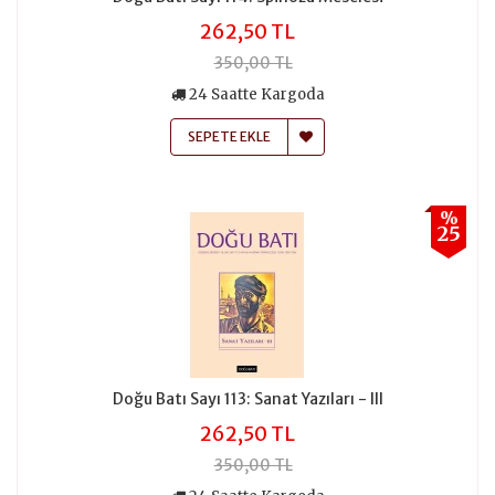
262,50 TL
350,00 TL
24 Saatte Kargoda
SEPETE EKLE
%
25
Doğu Batı Sayı 113: Sanat Yazıları - III
262,50 TL
350,00 TL