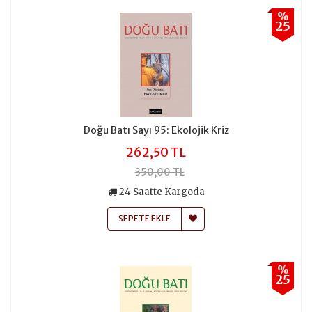
%
25
Doğu Batı Sayı 95: Ekolojik Kriz
262,50 TL
350,00 TL
24 Saatte Kargoda
SEPETE EKLE
%
25