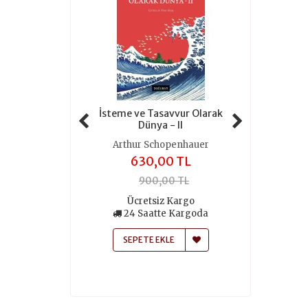
 ve Simgeler
İsteme ve Tasavvur Olarak
Her Y
Dünya - II
ea Eliade
Jean Ba
Arthur Schopenhauer
,50 TL
259
630,00 TL
5,00 TL
370
900,00 TL
atte Kargoda
Ücretsiz Kargo
24 Saa
24 Saatte Kargoda
 EKLE
SEPETE
SEPETE EKLE