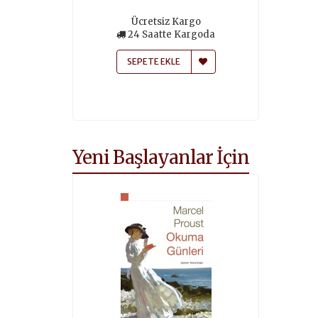
siz Kargo
Ücretsiz Kargo
24 Saa
atte Kargoda
24 Saatte Kargoda
SEPETE
 EKLE
SEPETE EKLE
Yeni Başlayanlar İçin