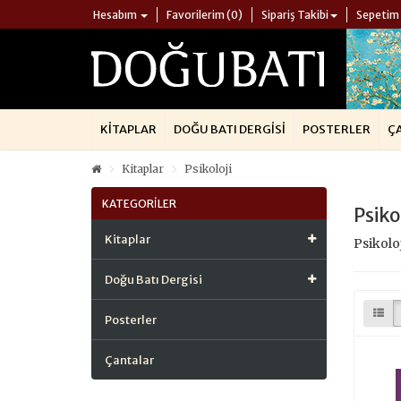
Hesabım
Favorilerim (0)
Sipariş Takibi
Sepetim
KITAPLAR
DOĞU BATI DERGISI
POSTERLER
Ç
Kitaplar
Psikoloji
KATEGORILER
Psiko
Kitaplar
Psikoloj
Doğu Batı Dergisi
Posterler
Çantalar