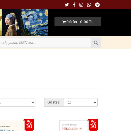
0 ürün - 0,00 TL
Göster:
%
%
30
30