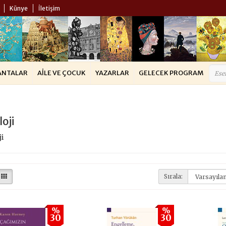
Künye
İletişim
ANTALAR
AILE VE ÇOCUK
YAZARLAR
GELECEK PROGRAM
loji
i
Sırala:
%
%
30
30