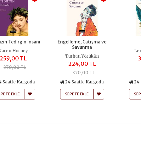
zın Tedirgin İnsanı
Engelleme, Çatışma ve
Savunma
Karen Horney
Len
Turhan Yörükân
259,00 TL
3
224,00 TL
370,00 TL
320,00 TL
4 Saatte Kargoda
24 Saatte Kargoda
24 
EPETE EKLE
SEPETE EKLE
SEP