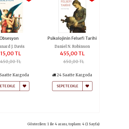
Obsesyon
Psikolojinin Felsefi Tarihi
nard J. Davis
Daniel N. Robinson
15,00 TL
455,00 TL
450,00 TL
650,00 TL
Saatte Kargoda
24 Saatte Kargoda
ETE EKLE
SEPETE EKLE
Gösterilen: 1 ile 4 arası, toplam: 4 (1 Sayfa)