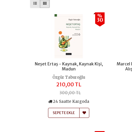
%
30
Neşet Ertaş - Kaynak, Kaynak Kişi,
Marcel 
Madun
Alı
Özgür Taburoğlu
210,00 TL
300,00 TL
24 Saatte Kargoda
SEPETE EKLE