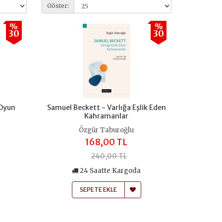
Göster:
%
%
30
30
 Oyun
Samuel Beckett - Varlığa Eşlik Eden
Kahramanlar
Özgür Taburoğlu
168,00 TL
240,00 TL
24 Saatte Kargoda
SEPETE EKLE