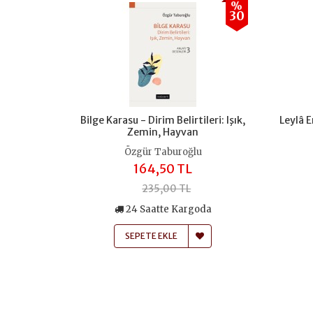
%
30
Bilge Karasu - Dirim Belirtileri: Işık,
Leylâ E
Zemin, Hayvan
Özgür Taburoğlu
164,50 TL
235,00 TL
24 Saatte Kargoda
SEPETE EKLE