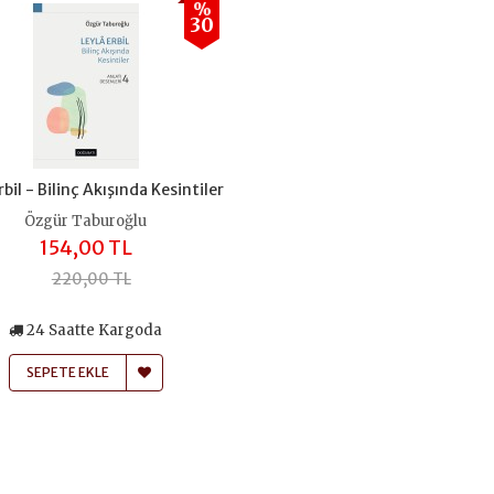
%
30
rbil - Bilinç Akışında Kesintiler
Özgür Taburoğlu
154,00 TL
220,00 TL
24 Saatte Kargoda
SEPETE EKLE