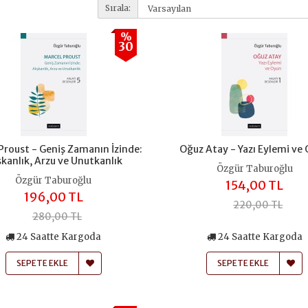
Sırala:
%
30
Proust - Geniş Zamanın İzinde:
Oğuz Atay - Yazı Eylemi ve
şkanlık, Arzu ve Unutkanlık
Özgür Taburoğlu
Özgür Taburoğlu
154,00 TL
196,00 TL
220,00 TL
280,00 TL
24 Saatte Kargoda
24 Saatte Kargoda
SEPETE EKLE
SEPETE EKLE