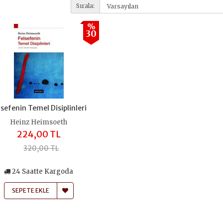
Sırala:
%
30
lsefenin Temel Disiplinleri
Heinz Heimsoeth
224,00 TL
320,00 TL
24 Saatte Kargoda
SEPETE EKLE