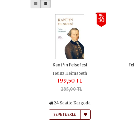
%
30
Kant'ın Felsefesi
Fe
Heinz Heimsoeth
199,50 TL
285,00 TL
24 Saatte Kargoda
SEPETE EKLE