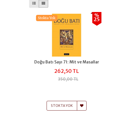
%
Stokta Yok
25
Doğu Batı Sayı 71: Mit ve Masallar
262,50 TL
350,00 TL
STOKTA YOK