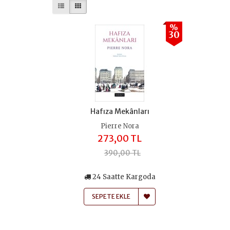
%
30
Hafıza Mekânları
Pierre Nora
273,00 TL
390,00 TL
24 Saatte Kargoda
SEPETE EKLE