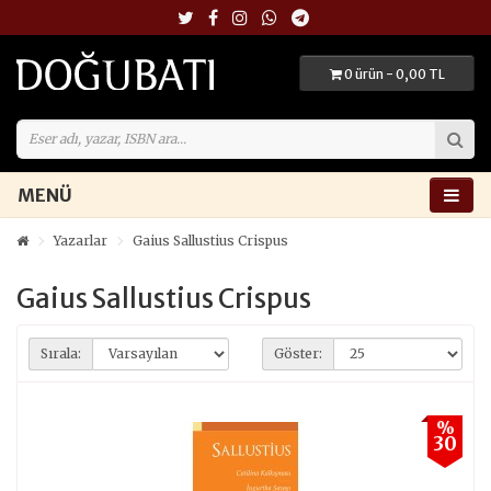
0 ürün - 0,00 TL
MENÜ
Yazarlar
Gaius Sallustius Crispus
Gaius Sallustius Crispus
Sırala:
Göster:
%
30