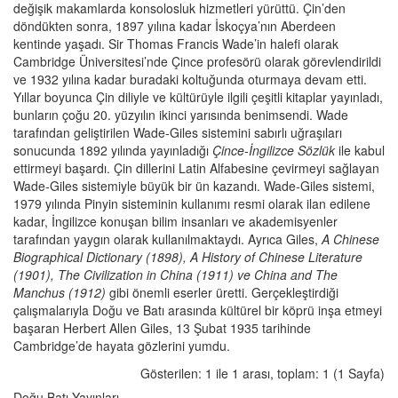
değişik makamlarda konsolosluk hizmetleri yürüttü. Çin’den
döndükten sonra, 1897 yılına kadar İskoçya’nın Aberdeen
kentinde yaşadı. Sir Thomas Francis Wade’in halefi olarak
Cambridge Üniversitesi’nde Çince profesörü olarak görevlendirildi
ve 1932 yılına kadar buradaki koltuğunda oturmaya devam etti.
Yıllar boyunca Çin diliyle ve kültürüyle ilgili çeşitli kitaplar yayınladı,
bunların çoğu 20. yüzyılın ikinci yarısında benimsendi. Wade
tarafından geliştirilen Wade-Giles sistemini sabırlı uğraşıları
sonucunda 1892 yılında yayınladığı
Çince-İngilizce Sözlük
ile kabul
ettirmeyi başardı. Çin dillerini Latin Alfabesine çevirmeyi sağlayan
Wade-Giles sistemiyle büyük bir ün kazandı. Wade-Giles sistemi,
1979 yılında Pinyin sisteminin kullanımı resmi olarak ilan edilene
kadar, İngilizce konuşan bilim insanları ve akademisyenler
tarafından yaygın olarak kullanılmaktaydı. Ayrıca Giles,
A Chinese
Biographical Dictionary (1898), A History of Chinese Literature
(1901), The Civilization in China (1911) ve China and The
Manchus (1912)
gibi önemli eserler üretti. Gerçekleştirdiği
çalışmalarıyla Doğu ve Batı arasında kültürel bir köprü inşa etmeyi
başaran Herbert Allen Giles, 13 Şubat 1935 tarihinde
Cambridge’de hayata gözlerini yumdu.
Gösterilen: 1 ile 1 arası, toplam: 1 (1 Sayfa)
Doğu Batı Yayınları