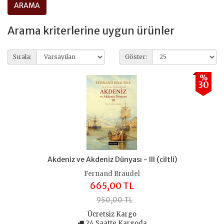
Arama kriterlerine uygun ürünler
Sırala:
Göster:
%
30
Akdeniz ve Akdeniz Dünyası - III (ciltli)
Fernand Braudel
665,00 TL
950,00 TL
Ücretsiz Kargo
24 Saatte Kargoda