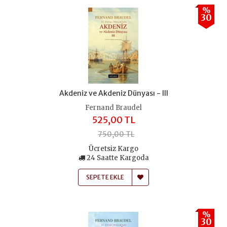
%
30
Akdeniz ve Akdeniz Dünyası - III
Fernand Braudel
525,00 TL
750,00 TL
Ücretsiz Kargo
24 Saatte Kargoda
SEPETE EKLE
%
30