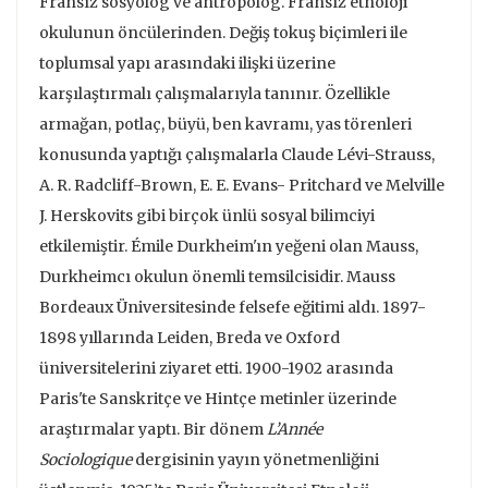
Fransız sosyolog ve antropolog. Fransız etnoloji
okulunun öncülerinden. Değiş tokuş biçimleri ile
toplumsal yapı arasındaki ilişki üzerine
karşılaştırmalı çalışmalarıyla tanınır. Özellikle
armağan, potlaç, büyü, ben kavramı, yas törenleri
konusunda yaptığı çalışmalarla Claude Lévi-Strauss,
A. R. Radcliff-Brown, E. E. Evans- Pritchard ve Melville
J. Herskovits gibi birçok
ünlü sosyal bilimciyi
etkilemiştir. Émile Durkheim'ın yeğeni olan Mauss,
Durkheimcı okulun önemli temsilcisidir. Mauss
Bordeaux Üniversitesinde felsefe eğitimi aldı. 1897-
1898 yıllarında Leiden, Breda ve Oxford
üniversitelerini ziyaret etti. 1900-1902 arasında
Paris'te Sanskritçe ve Hintçe metinler üzerinde
araştırmalar yaptı. Bir dönem
L’Année
Sociologique
dergisinin yayın yönetmenliğini