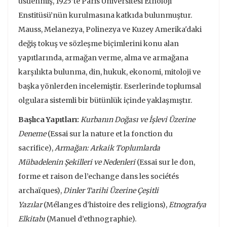
üstlenmiş, 1925’te Paris Üniversitesi Etnoloji
Enstitüsü’nün kurulmasına katkıda bulunmuştur.
Mauss, Melanezya, Polinezya ve Kuzey Amerika'daki
değiş tokuş ve sözleşme biçimlerini konu alan
yapıtlarında, armağan verme, alma ve armağana
karşılıkta bulunma, din, hukuk, ekonomi, mitoloji ve
başka yönlerden incelemiştir. Eserlerinde toplumsal
olgulara sistemli bir bütünlük içinde yaklaşmıştır.
Başlıca Yapıtları:
Kurbanın Doğası ve İşlevi Üzerine
Deneme
(Essai sur la nature et la fonction du
sacrifice),
Armağan: Arkaik Toplumlarda
Mübadelenin
Şekilleri ve Nedenleri
(Essai sur le don,
forme et raison de l’echange dans les sociétés
archaïques),
Dinler Tarihi Üzerine Çeşitli
Yazılar
(Mélanges d’histoire des religions),
Etnografya
Elkitabı
(Manuel d’ethnographie).