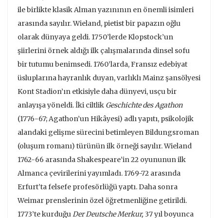
ile birlikte klasik Al­man yazınının en önemli isimleri
arasında sayılır. Wieland, pietist bir pa­pazın oğlu
olarak dünyaya geldi. 1750’lerde Klopstock’un
şiirlerini örnek aldığı ilk çalışmalarında dinsel sofu
bir tutumu benimsedi. 1760’larda, Fransız edebiyat
üsluplarına hayranlık duyan, varlıklı Mainz şansölyesi
Kont Stadion’ın etkisiyle daha dünyevi, usçu bir
anlayışa yöneldi. İki ciltlik
Geschichte des Agathon
(1776-67; Agathon’un Hikâyesi) adlı yapıtı, psikolojik
alandaki gelişme sürecini betimleyen Bildungsroman
(oluşum romanı) türünün ilk örneği sayılır. Wieland
1762-66 arasında Shakespeare’in 22 oyu­nunun ilk
Almanca çevirilerini yayımladı. 1769-72 arasında
Erfurt’ta fel­sefe profesörlüğü yaptı. Daha sonra
Weimar prenslerinin özel öğretmenliğine getirildi.
1773’te kurduğu
Der
Deutsche Merkur,
37 yıl boyunca