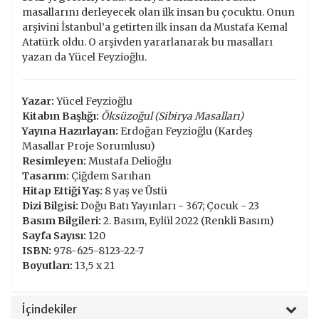
masallarını derleyecek olan ilk insan bu çocuktu. Onun
arşivini İstanbul’a getirten ilk insan da Mustafa Kemal
Atatürk oldu. O arşivden yararlanarak bu masalları
yazan da Yücel Feyzioğlu.
Yazar:
Yücel Feyzioğlu
Kitabın Başlığı:
Öksüzoğul (Sibirya Masalları)
Yayına Hazırlayan:
Erdoğan Feyzioğlu (Kardeş
Masallar Proje Sorumlusu)
Resimleyen:
Mustafa Delioğlu
Tasarım:
Çiğdem Sarıhan
Hitap Ettiği Yaş:
8 yaş ve Üstü
Dizi Bilgisi:
Doğu Batı Yayınları - 367; Çocuk - 23
Basım Bilgileri:
2. Basım, Eylül 2022 (Renkli Basım)
Sayfa Sayısı:
120
ISBN:
978-625-8123-22-7
Boyutları:
13,5 x 21
İçindekiler