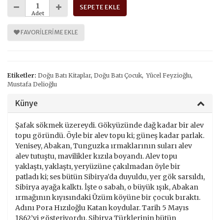
SEPETE EKLE
Adet
FAVORILERIME EKLE
Etiketler:
Doğu Batı Kitaplar
,
Doğu Batı Çocuk
,
Yücel Feyzioğlu
,
Mustafa Delioğlu
Künye
Şafak sökmek üzereydi. Gökyüzünde dağ kadar bir alev
topu göründü. Öyle bir alev topu ki; güneş kadar parlak.
Yenisey, Abakan, Tunguzka ırmaklarının suları alev
alev tutuştu, mavilikler kızıla boyandı. Alev topu
yaklaştı, yaklaştı, yeryüzüne çakılmadan öyle bir
patladı ki; ses bütün Sibirya’da duyuldu, yer gök sarsıldı,
Sibirya ayağa kalktı. İşte o sabah, o büyük ışık, Abakan
ırmağının kıyısındaki Üzüm köyüne bir çocuk bıraktı.
Adını Pora Hızıloğlu Katan koydular. Tarih 5 Mayıs
1862’yi gösteriyordu. Sibirya Türklerinin bütün