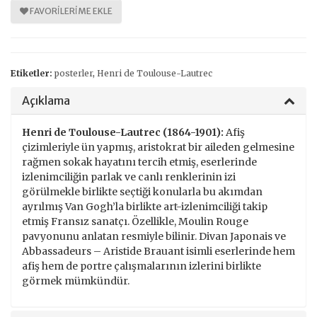
FAVORILERIME EKLE
Etiketler:
posterler
,
Henri de Toulouse-Lautrec
Açıklama
Henri de Toulouse-Lautrec (1864-1901):
Afiş
çizimleriyle ün yapmış, aristokrat bir aileden gelmesine
rağmen sokak hayatını tercih etmiş, eserlerinde
izlenimciliğin parlak ve canlı renklerinin izi
görülmekle birlikte seçtiği konularla bu akımdan
ayrılmış Van Gogh’la birlikte art-izlenimciliği takip
etmiş Fransız sanatçı. Özellikle, Moulin Rouge
pavyonunu anlatan resmiyle bilinir. Divan Japonais ve
Abbassadeurs – Aristide Brauant isimli eserlerinde hem
afiş hem de portre çalışmalarının izlerini birlikte
görmek mümkündür.