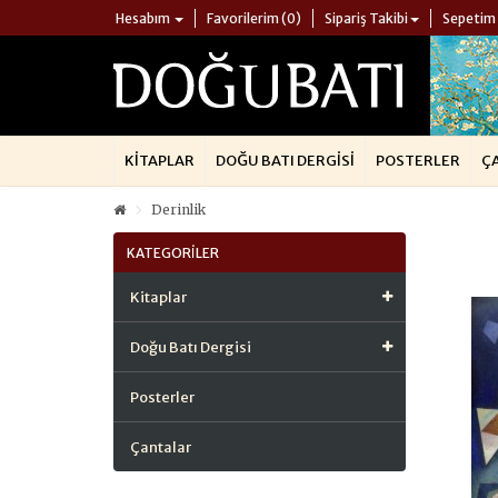
Hesabım
Favorilerim (0)
Sipariş Takibi
Sepetim
KITAPLAR
DOĞU BATI DERGISI
POSTERLER
Ç
Derinlik
KATEGORILER
Kitaplar
Doğu Batı Dergisi
Posterler
Çantalar