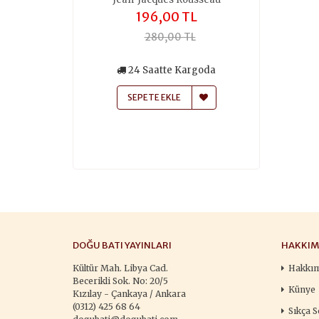
,00 TL
196,00 TL
259
50,00 TL
280,00 TL
370
siz Kargo
24 Saatte Kargoda
24 Saa
atte Kargoda
SEPETE EKLE
SEPETE
 EKLE
DOĞU BATI YAYINLARI
HAKKIM
Kültür Mah. Libya Cad.
Hakkı
Becerikli Sok. No: 20/5
Künye
Kızılay - Çankaya / Ankara
(0312) 425 68 64
Sıkça S