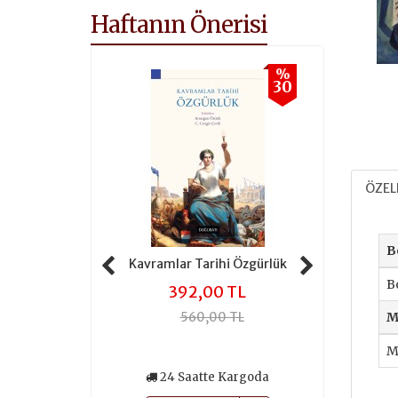
Haftanın Önerisi
%
%
30
30
ÖZEL
B
 Tarihi Adalet
Kavramlar Tarihi Özgürlük
Kavramlar 
B
,00 TL
392,00 TL
301
0,00 TL
560,00 TL
430
M
M
atte Kargoda
24 Saatte Kargoda
24 Saa