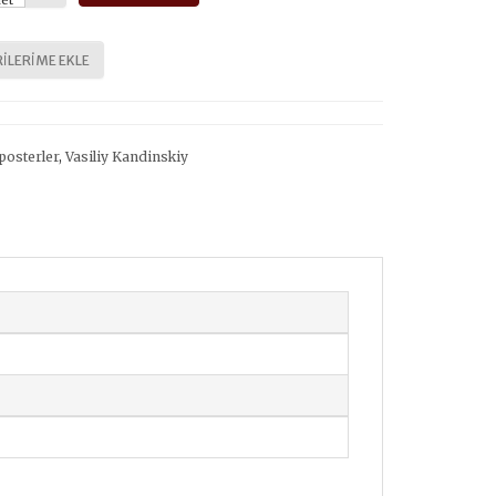
et
ILERIME EKLE
posterler
,
Vasiliy Kandinskiy