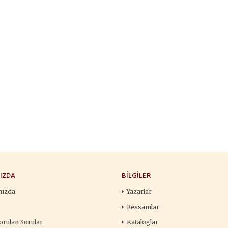
François
,00 TL
196,00 TL
105,
,00 TL
280,00 TL
150
tte Kargoda
24 Saatte Kargoda
24 Saat
 EKLE
SEPETE EKLE
SEPETE 
IZDA
BILGILER
mızda
Yazarlar
Ressamlar
orulan Sorular
Kataloglar