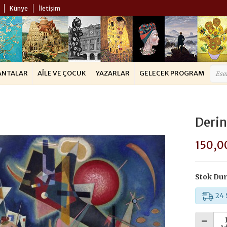
Künye
İletişim
ANTALAR
AILE VE ÇOCUK
YAZARLAR
GELECEK PROGRAM
Derin
150,0
Stok Du
24 