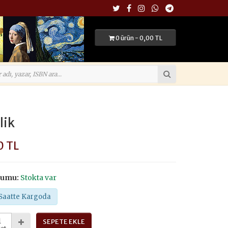
0 ürün - 0,00 TL
lik
0 TL
rumu:
Stokta var
Saatte Kargoda
SEPETE EKLE