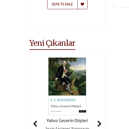
 EKLE
SEPETE EKLE
SEPETE
Yeni Çıkanlar
 Tarihi (ciltli)
Yalnız Gezerin Düşleri
Oyunlar 
as Grimal
Jean-Jacques Rousseau
Roger 