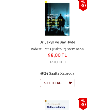
%
30
Dr. Jekyll ve Bay Hyde
Robert Louis (Balfour) Stevenson
98,00 TL
140,00 TL
24 Saatte Kargoda
SEPETE EKLE
%
30