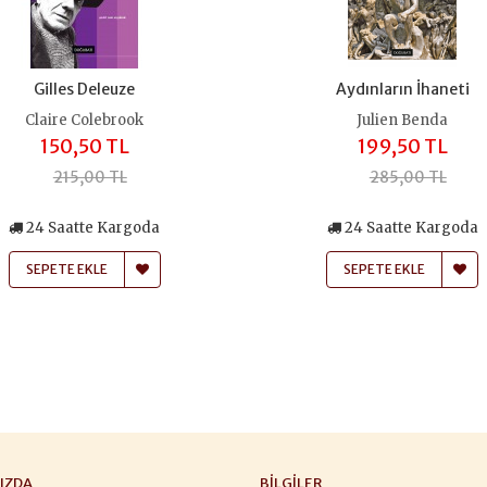
Gilles Deleuze
Aydınların İhaneti
Claire Colebrook
Julien Benda
150,50 TL
199,50 TL
215,00 TL
285,00 TL
24 Saatte Kargoda
24 Saatte Kargoda
SEPETE EKLE
SEPETE EKLE
IZDA
BILGILER