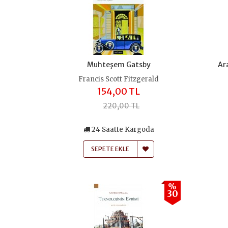
Muhteşem Gatsby
Ar
Francis Scott Fitzgerald
154,00 TL
220,00 TL
24 Saatte Kargoda
SEPETE EKLE
%
30