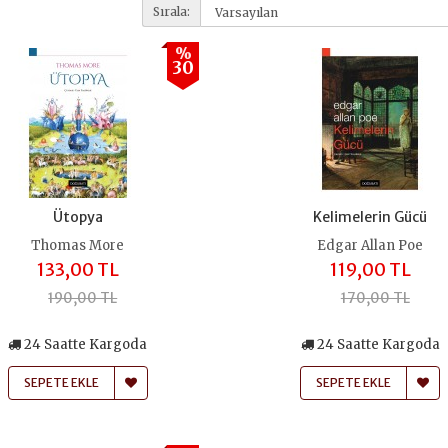
Sırala:
%
30
Ütopya
Kelimelerin Gücü
Thomas More
Edgar Allan Poe
133,00 TL
119,00 TL
190,00 TL
170,00 TL
24 Saatte Kargoda
24 Saatte Kargoda
SEPETE EKLE
SEPETE EKLE