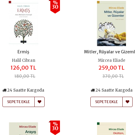
%
30
Ermiş
Mitler, Rüyalar ve Gizem
Halil Cibran
Mircea Eliade
126,00 TL
259,00 TL
180,00 TL
370,00 TL
24 Saatte Kargoda
24 Saatte Kargoda
SEPETE EKLE
SEPETE EKLE
%
30