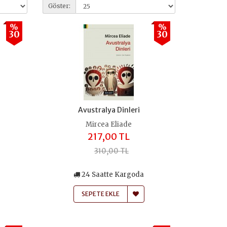
Göster:
%
%
30
30
Avustralya Dinleri
Mircea Eliade
217,00 TL
310,00 TL
24 Saatte Kargoda
SEPETE EKLE