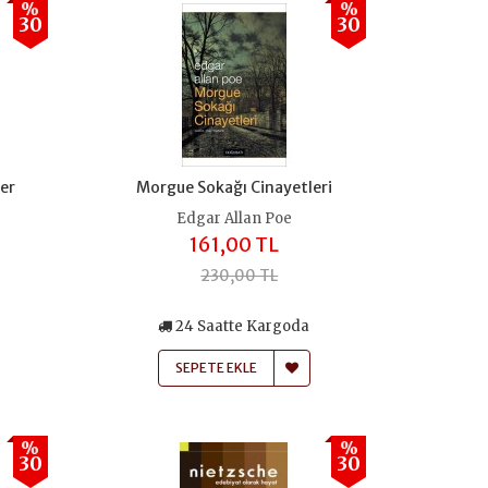
%
%
30
30
ler
Morgue Sokağı Cinayetleri
Edgar Allan Poe
161,00 TL
230,00 TL
24 Saatte Kargoda
SEPETE EKLE
%
%
30
30