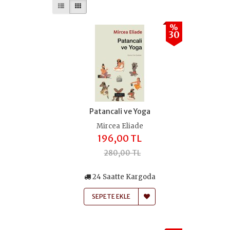
%
30
Patancali ve Yoga
Mircea Eliade
196,00 TL
280,00 TL
24 Saatte Kargoda
SEPETE EKLE