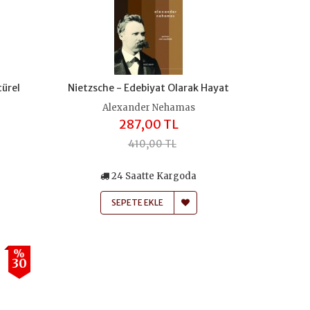
türel
Nietzsche - Edebiyat Olarak Hayat
Alexander Nehamas
287,00 TL
410,00 TL
24 Saatte Kargoda
SEPETE EKLE
%
30