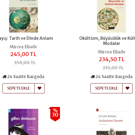
ayış: Tarih ve Dinde Anlam
Okültizm, Büyücülük ve Kül
Modalar
Mircea Eliade
Mircea Eliade
245,00 TL
234,50 TL
350,00 TL
335,00 TL
24 Saatte Kargoda
24 Saatte Kargoda
SEPETE EKLE
SEPETE EKLE
%
30