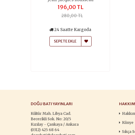
,00 TL
196,00 TL
259
50,00 TL
280,00 TL
370
siz Kargo
24 Saatte Kargoda
24 Saa
atte Kargoda
SEPETE EKLE
SEPETE
 EKLE
DOĞU BATI YAYINLARI
HAKKIM
Kültür Mah. Libya Cad.
Hakkı
Becerikli Sok. No: 20/5
Künye
Kızılay - Çankaya / Ankara
(0312) 425 68 64
Sıkça S