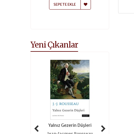
 EKLE
SEPETE EKLE
SEPETE
Yeni Çıkanlar
 Tarihi (ciltli)
Yalnız Gezerin Düşleri
Oyunlar 
as Grimal
Jean-Jacques Rousseau
Roger 