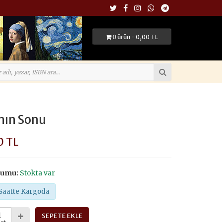
0 ürün - 0,00 TL
nın Sonu
0 TL
rumu:
Stokta var
Saatte Kargoda
SEPETE EKLE