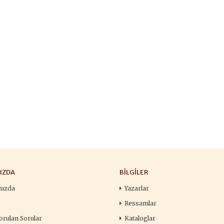
François
,00 TL
196,00 TL
105,
,00 TL
280,00 TL
150
tte Kargoda
24 Saatte Kargoda
24 Saat
 EKLE
SEPETE EKLE
SEPETE 
IZDA
BILGILER
mızda
Yazarlar
Ressamlar
orulan Sorular
Kataloglar