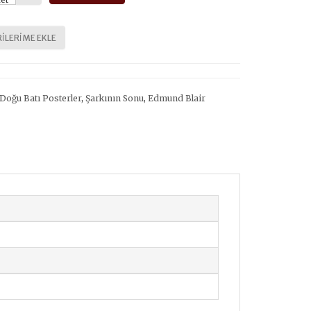
et
ILERIME EKLE
Doğu Batı Posterler
,
Şarkının Sonu
,
Edmund Blair