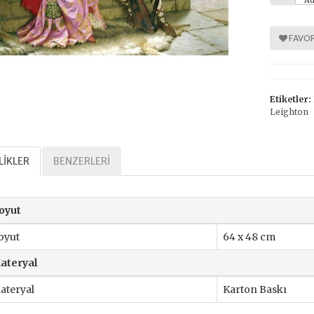
Ad
FAVOR
%
%
30
30
Etiketler:
Leighton
LIKLER
BENZERLERI
Tarihi Adalet
Kavramlar Tarihi Özgürlük
oyut
,00 TL
392,00 TL
oyut
64 x 48 cm
,00 TL
560,00 TL
ateryal
ateryal
Karton Baskı
tte Kargoda
24 Saatte Kargoda