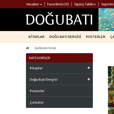
Hesabım
Favorilerim (0)
Sipariş Takibi
Sepetim
KITAPLAR
DOĞU BATI DERGISI
POSTERLER
Ç
Şarkının Sonu
KATEGORILER
Kitaplar
Doğu Batı Dergisi
Posterler
Çantalar