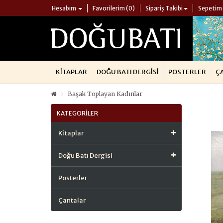
Hesabım
Favorilerim (0)
Sipariş Takibi
Sepetim
KITAPLAR
DOĞU BATI DERGISI
POSTERLER
Ç
Başak Toplayan Kadınlar
KATEGORILER
Kitaplar
Doğu Batı Dergisi
Posterler
Çantalar