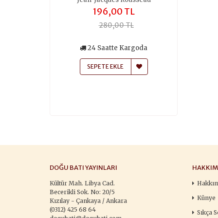
,00 TL
196,00 TL
259
50,00 TL
280,00 TL
370
siz Kargo
24 Saatte Kargoda
24 Saa
atte Kargoda
SEPETE EKLE
SEPETE
 EKLE
DOĞU BATI YAYINLARI
HAKKIM
Kültür Mah. Libya Cad.
Hakkı
Becerikli Sok. No: 20/5
Künye
Kızılay - Çankaya / Ankara
(0312) 425 68 64
Sıkça S