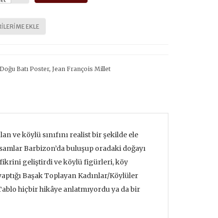
et
ILERIME EKLE
Doğu Batı Poster
,
Jean François Millet
 ve köylü sınıfını realist bir şekilde ele
ssamlar Barbizon’da buluşup oradaki doğayı
krini geliştirdi ve köylü figürleri, köy
 yaptığı Başak Toplayan Kadınlar/Köylüler
 Tablo hiçbir hikâye anlatmıyordu ya da bir