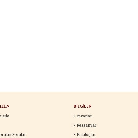
François
,00 TL
196,00 TL
105,
,00 TL
280,00 TL
150
tte Kargoda
24 Saatte Kargoda
24 Saat
 EKLE
SEPETE EKLE
SEPETE 
IZDA
BILGILER
mızda
Yazarlar
Ressamlar
orulan Sorular
Kataloglar