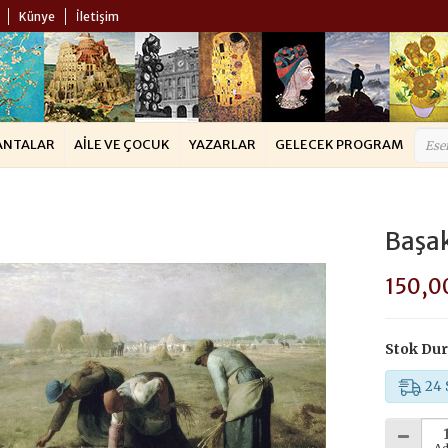
Künye
İletişim
ANTALAR
AILE VE ÇOCUK
YAZARLAR
GELECEK PROGRAM
Başak
150,0
Stok Du
24 