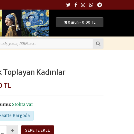
0 ürün - 0,00 TL
 Toplayan Kadınlar
0 TL
rumu:
Stokta var
Saatte Kargoda
SEPETE EKLE