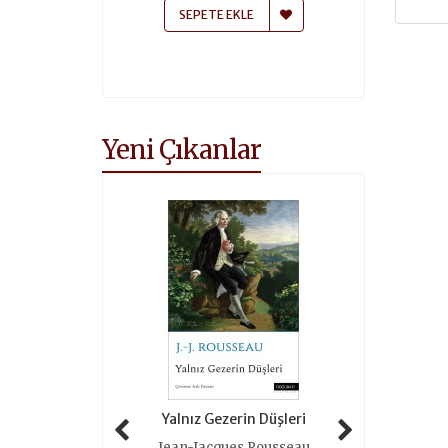
 EKLE
SEPETE EKLE
SEPETE
Yeni Çıkanlar
 Tarihi (ciltli)
Yalnız Gezerin Düşleri
Oyunlar 
as Grimal
Jean-Jacques Rousseau
Roger 