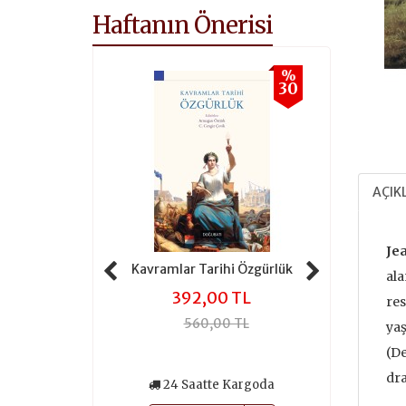
Haftanın Önerisi
%
%
30
30
AÇIK
Jea
 Tarihi Adalet
Kavramlar Tarihi Özgürlük
Kavramlar 
ala
,00 TL
392,00 TL
301
res
0,00 TL
560,00 TL
430
yaş
(De
dra
atte Kargoda
24 Saatte Kargoda
24 Saa