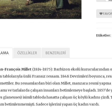
Ad
FAVOR
%
%
30
30
Etiketler:
LAMA
ÖZELLIKLER
BENZERLERI
n-François Millet
(1814-1875): Barbizon ekolü kurucularından olan
Tarihi Adalet
Kavramlar Tarihi Özgürlük
n tablolarıyla ünlü Fransız ressam. 1848 Devrimleri boyunca, re
,00 TL
392,00 TL
mettiler. Bu ressamlardan biri olan Millet, manzara resmi yapma fi
,00 TL
560,00 TL
amı ve tarlalarda çalışan insanları betimlemeye başladı. 1857’de
s glaneuses) isimli tabloda hasatta çalışan üç köylü kadını çizdi.
m betimlenmemişti. Sadece işlerini yapan üç kadın vardı.
tte Kargoda
24 Saatte Kargoda