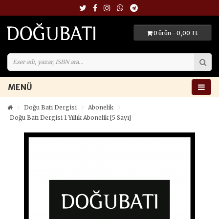
0 ürün - 0,00 TL
MENÜ
Doğu Batı Dergisi
Abonelik
Doğu Batı Dergisi 1 Yıllık Abonelik [5 Sayı]