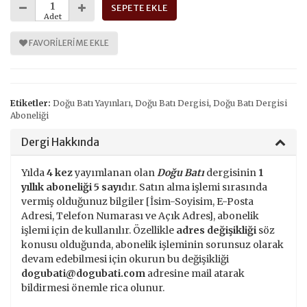
SEPETE EKLE
Adet
FAVORILERIME EKLE
Etiketler:
Doğu Batı Yayınları
,
Doğu Batı Dergisi
,
Doğu Batı Dergisi
Aboneliği
Dergi Hakkında
Yılda
4 kez
yayımlanan olan
Doğu Batı
dergisinin
1
yıllık aboneliği
5 sayı
dır. Satın alma işlemi sırasında
vermiş olduğunuz bilgiler [İsim-Soyisim, E-Posta
Adresi, Telefon Numarası ve Açık Adres], abonelik
işlemi için de kullanılır. Özellikle
adres değişikliği
söz
konusu olduğunda, abonelik işleminin sorunsuz olarak
devam edebilmesi için okurun bu değişikliği
dogubati@dogubati.com
adresine mail atarak
bildirmesi önemle rica olunur.