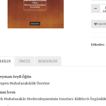
Ad
%
30
FAVOR
Etiketler:
EKILER
ÖNSÖZ
BENZERLERI
arihi Özgürlük
leyman Seyfi Öğün
,00 TL
mpen Muhafazakârlık Üzerine
,00 TL
zım İrem
k Muhafazakâr Modernleşmesinin Sınırları: Kültürcü Özgünlük 
tte Kargoda