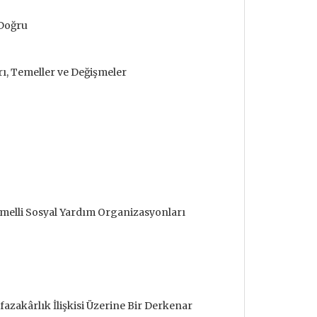
 Doğru
, Temeller ve Değişmeler
emelli Sosyal Yardım Organizasyonları
udrillard'ın
Metafizik Üzerine Söylev &
Deprem ve
zakârlık İlişkisi Üzerine Bir Derkenar
nden Bakmak
Monadoloji
Mehmet