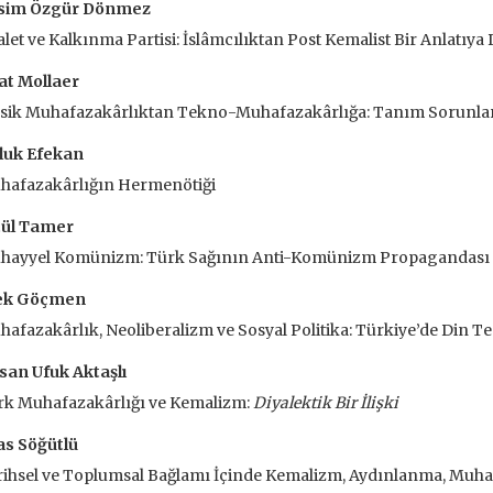
sim Özgür Dönmez
 EKLE
let ve Kalkınma Partisi: İslâmcılıktan Post Kemalist Bir Anlatıya
at Mollaer
sik Muhafazakârlıktan Tekno-Muhafazakârlığa: Tanım Sorunları
luk Efekan
hafazakârlığın Hermenötiği
tül Tamer
hayyel Komünizm: Türk Sağının Anti-Komünizm Propagandası
ek Göçmen
afazakârlık, Neoliberalizm ve Sosyal Politika: Türkiye’de Din T
san Ufuk Aktaşlı
rk Muhafazakârlığı ve Kemalizm:
Diyalektik Bir İlişki
as Söğütlü
ve İnsanlar
Taze Otlar Üzerine
Dünyaya Ba
ihsel ve Toplumsal Bağlamı İçinde Kemalizm, Aydınlanma, Muhafa
Penceresi
Caillois
Alain Corbin