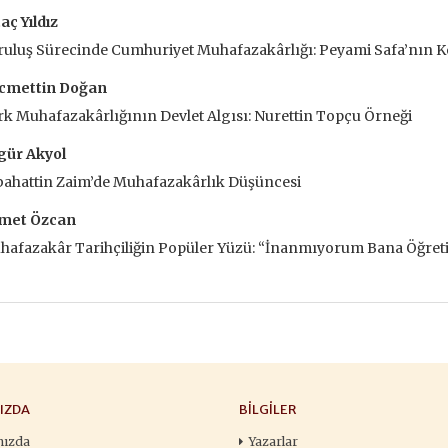
François
,00 TL
196,00 TL
aç Yıldız
105,
ruluş Sürecinde Cumhuriyet Muhafazakârlığı: Peyami Safa’nın
,00 TL
280,00 TL
150
cmettin Doğan
tte Kargoda
24 Saatte Kargoda
24 Saat
k Muhafazakârlığının Devlet Algısı: Nurettin Topçu Örneği
 EKLE
SEPETE EKLE
SEPETE 
gür Akyol
bahattin Zaim’de Muhafazakârlık Düşüncesi
met Özcan
afazakâr Tarihçiliğin Popüler Yüzü: “İnanmıyorum Bana Öğreti
IZDA
BILGILER
mızda
Yazarlar