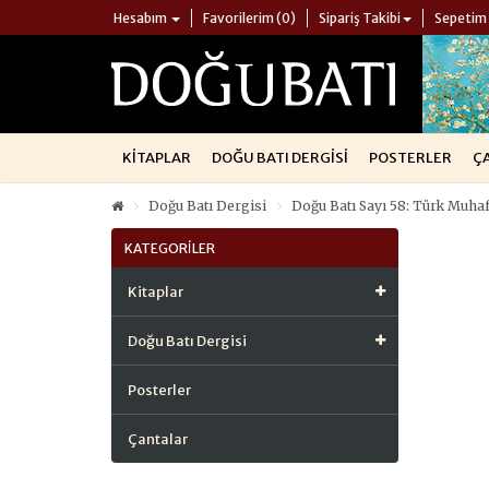
Hesabım
Favorilerim (0)
Sipariş Takibi
Sepetim
KITAPLAR
DOĞU BATI DERGISI
POSTERLER
Ç
Doğu Batı Dergisi
Doğu Batı Sayı 58: Türk Muhafa
KATEGORILER
Kitaplar
Doğu Batı Dergisi
Posterler
Çantalar