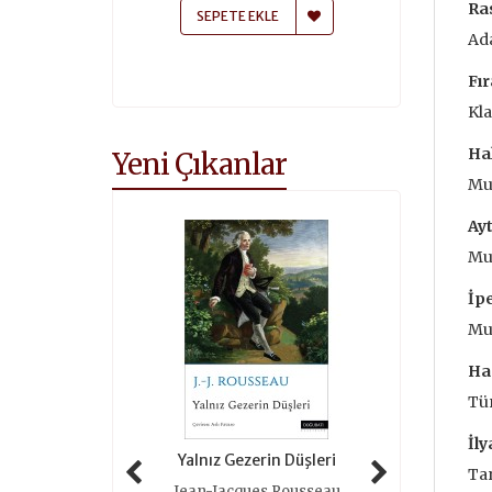
Ra
 EKLE
SEPETE EKLE
SEPETE
Ada
Fır
Kla
Ha
Yeni Çıkanlar
Mu
Ay
Mu
İ
p
Muh
Ha
Tü
İ
ly
 Tarihi (ciltli)
Yalnız Gezerin Düşleri
Oyunlar 
Tar
as Grimal
Jean-Jacques Rousseau
Roger 