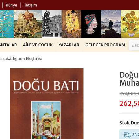
Künye
İletişim
ANTALAR
AILE VE ÇOCUK
YAZARLAR
GELECEK PROGRAM
zakârlığının Eleştirisi
Doğu 
Muhaf
350,00 T
262,5
Stok Du
24 