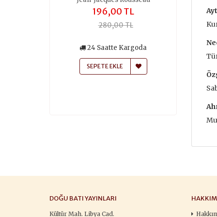
,00 TL
196,00 TL
259
Ayt
Ku
50,00 TL
280,00 TL
370
Ne
siz Kargo
24 Saatte Kargoda
24 Saa
Tür
atte Kargoda
SEPETE EKLE
SEPETE
Öz
 EKLE
Sa
Ah
Muh
DOĞU BATI YAYINLARI
HAKKIM
Kültür Mah. Libya Cad.
Hakkı