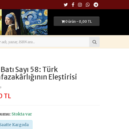
0 ürün - 0,00 TL
Batı Sayı 58: Türk
azakârlığının Eleştirisi
L
0 TL
rumu:
Stokta var
Saatte Kargoda