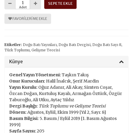
SEPETE EKLE
Adet
FAVORILERIME EKLE
Etiketler:
Doğu Batı Yayınları
,
Doğu Batı Dergisi
,
Doğu Batı Sayı 8
,
Türk Toplumu
,
Gelişme Teorisi
Künye
Genel Yayın Yönetmeni:
Taşkın Takış
Onur Kurucuları:
Halil İnalcık, Şerif Mardin
Yayın Kurulu:
Oğuz Adanır, Ali Akay, Simten Coşar,
Özcan Doğan, Kurtuluş Kayalı, Armağan Öztürk, Özgür
Taburoğlu, Ali Utku, Aytaç Yıldız
Dergi Başlığı:
Türk Toplumu ve Gelişme Teorisi
Dönem:
Ağustos, Eylül, Ekim 1999 [Yıl 2, Sayı: 8]
Basım Bilgisi:
5. Basım / Eylül 2019 [1. Basım Ağustos
1999]
Sayfa Sayısı:
205