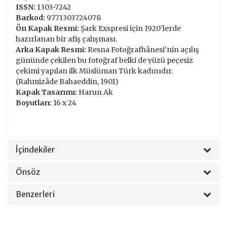
ISSN:
1303-7242
Barkod:
9771303724078
Ön Kapak Resmi:
Şark Exspresi için 1920’lerde
hazırlanan bir afiş çalışması.
Arka Kapak Resmi:
Resna Fotoğrafhânesi’nin açılış
gününde çekilen bu fotoğraf belki de yüzü peçesiz
çekimi yapılan ilk Müslüman Türk kadınıdır.
(Rahmizâde Bahaeddin, 1901)
Kapak Tasarımı:
Harun Ak
Boyutları:
16 x 24
İçindekiler
Önsöz
Benzerleri