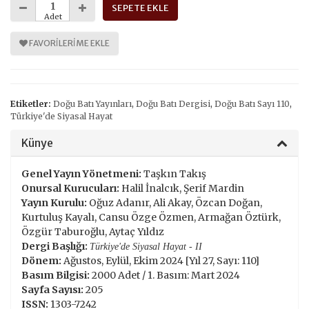
SEPETE EKLE
Adet
FAVORILERIME EKLE
Etiketler:
Doğu Batı Yayınları
,
Doğu Batı Dergisi
,
Doğu Batı Sayı 110
,
Türkiye'de Siyasal Hayat
Künye
Genel Yayın Yönetmeni:
Taşkın Takış
Onursal Kurucuları:
Halil İnalcık, Şerif Mardin
Yayın Kurulu:
Oğuz Adanır, Ali Akay, Özcan Doğan,
Kurtuluş Kayalı, Cansu Özge Özmen, Armağan Öztürk,
Özgür Taburoğlu, Aytaç Yıldız
Dergi Başlığı:
Türkiye'de Siyasal Hayat - II
Dönem:
Ağustos, Eylül, Ekim 2024 [Yıl 27, Sayı: 110]
Basım Bilgisi:
2000 Adet / 1. Basım: Mart 2024
Sayfa Sayısı:
205
ISSN:
1303-7242