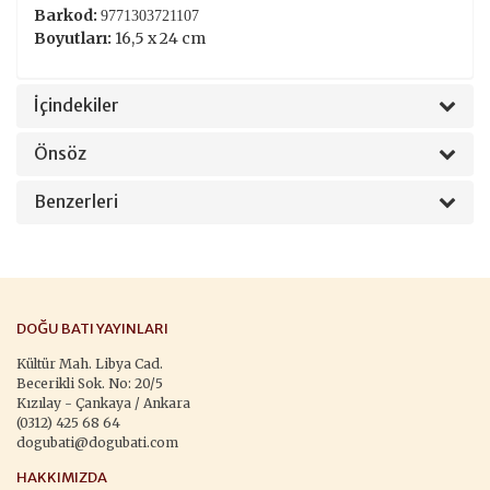
Barkod:
9771303721107
Boyutları:
16,5 x 24 cm
İçindekiler
Önsöz
Benzerleri
DOĞU BATI YAYINLARI
Kültür Mah. Libya Cad.
Becerikli Sok. No: 20/5
Kızılay - Çankaya / Ankara
(0312) 425 68 64
dogubati@dogubati.com
HAKKIMIZDA