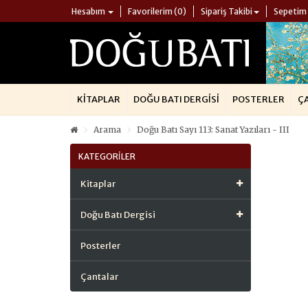
Hesabım
Favorilerim (0)
Sipariş Takibi
Sepetim
KITAPLAR
DOĞU BATI DERGISI
POSTERLER
Ç
Arama
Doğu Batı Sayı 113: Sanat Yazıları - III
KATEGORILER
Kitaplar
Doğu Batı Dergisi
Posterler
Çantalar