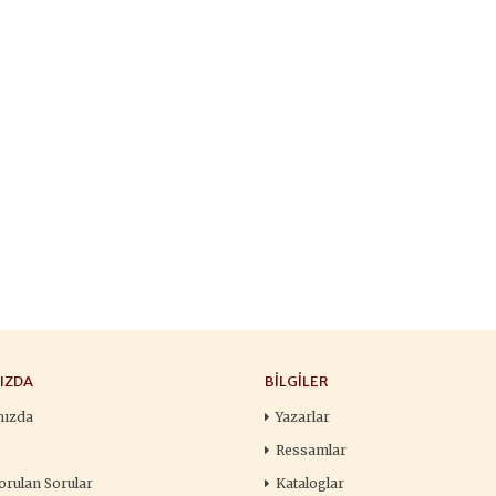
François
,00 TL
196,00 TL
105,
,00 TL
280,00 TL
150
tte Kargoda
24 Saatte Kargoda
24 Saat
 EKLE
SEPETE EKLE
SEPETE 
IZDA
BILGILER
mızda
Yazarlar
Ressamlar
orulan Sorular
Kataloglar