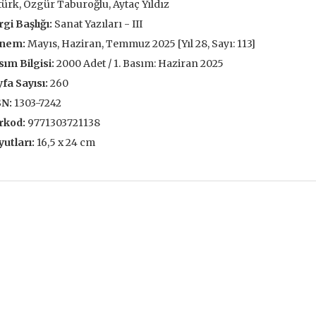
ürk, Özgür Taburoğlu, Aytaç Yıldız
 EKLE
SEPETE EKLE
gi Başlığı:
Sanat Yazıları - III
nem:
Mayıs, Haziran, Temmuz 2025 [Yıl 28, Sayı: 113]
ım Bilgisi:
2000 Adet / 1. Basım: Haziran 2025
fa Sayısı:
260
SN:
1303-7242
rkod:
9771303721138
utları:
16,5 x 24 cm
ve İnsanlar
Taze Otlar Üzerine
Dünyaya Ba
Penceresi
Caillois
Alain Corbin