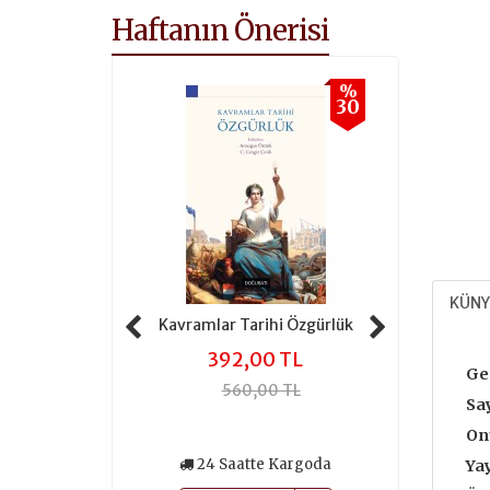
Haftanın Önerisi
%
%
30
30
KÜNY
 Tarihi Adalet
Kavramlar Tarihi Özgürlük
Kavramlar 
,00 TL
392,00 TL
301
Ge
0,00 TL
560,00 TL
430
Say
Onu
atte Kargoda
24 Saatte Kargoda
24 Saa
Yay