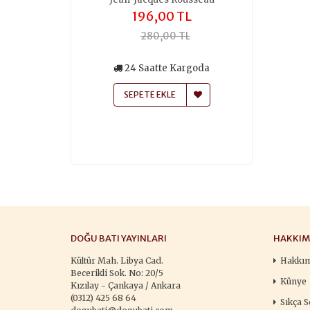
,00 TL
196,00 TL
259
50,00 TL
280,00 TL
370
siz Kargo
24 Saatte Kargoda
24 Saa
atte Kargoda
SEPETE EKLE
SEPETE
 EKLE
DOĞU BATI YAYINLARI
HAKKIM
Kültür Mah. Libya Cad.
Hakkı
Becerikli Sok. No: 20/5
Künye
Kızılay - Çankaya / Ankara
(0312) 425 68 64
Sıkça S