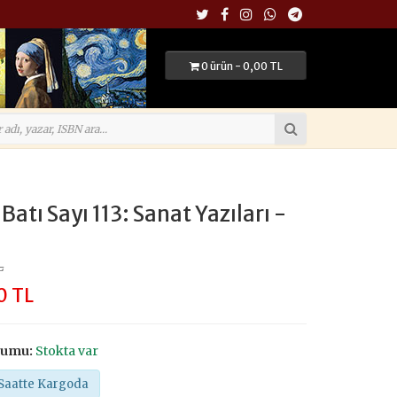
0 ürün - 0,00 TL
Batı Sayı 113: Sanat Yazıları -
L
0 TL
rumu:
Stokta var
Saatte Kargoda