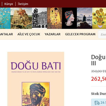
Künye
İletişim
ANTALAR
AILE VE ÇOCUK
YAZARLAR
GELECEK PROGRAM
Doğu 
III
350,00 T
262,5
Stok Du
24 