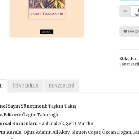
Ad
%
%
30
30
FAVOR
Etiketler:
Sanat Yazı
E
İÇINDEKILER
BENZERLERI
Tarihi Adalet
Kavramlar Tarihi Özgürlük
,00 TL
392,00 TL
nel Yayın Yönetmeni:
Taşkın Takış
,00 TL
560,00 TL
ı Editörü:
Özgür Taburoğlu
rsal Kurucuları:
Halil İnalcık, Şerif Mardin
tte Kargoda
24 Saatte Kargoda
ın Kurulu:
Oğuz Adanır, Ali Akay, Simten Coşar, Özcan Doğan, 