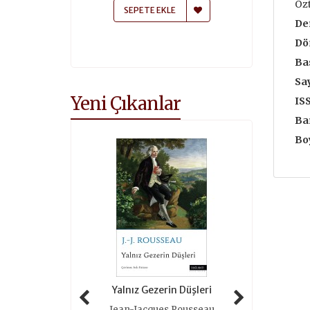
Özt
 EKLE
SEPETE EKLE
SEPETE
Der
Dö
Bas
Say
Yeni Çıkanlar
IS
Ba
Boy
 Tarihi (ciltli)
Yalnız Gezerin Düşleri
Oyunlar 
as Grimal
Jean-Jacques Rousseau
Roger 