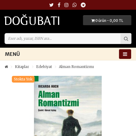
0 ürün - 0,00 TL
MENÜ
Kitaplar
Edebiyat
Alman Romantizmı
Stokta Yok