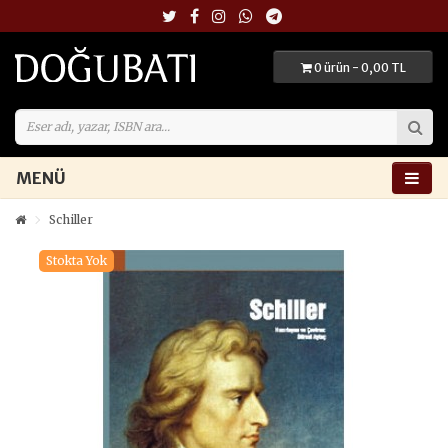
0 ürün - 0,00 TL
MENÜ
Schiller
Stokta Yok