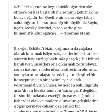
Schiller’in kendine özgü büyüklüğünden söz
etmeye bir kez başlandı mı, sonunu getirmek hiç
kolay değildir; bu, Goethe’nin daha bilge tabiat
sultanlığının bile sunmadığı bir büyüklük: Soylu,
uçarı, ateşli yükseltici, evren sarhoşu ve
hümanist kültür eğiticisi… —
Thomas Mann
Biz eğer Schiller’i bizim çağımızın da çağdaşı
olarak korumak istiyorsak, eserlerindeki tarihsel
sürecin hayırsızlığı hakkında gerçekçi bir bilinci
kanıtlayan unsurları öne çıkarmak zorundayız,
sonra ise onu, modernleşme sürecinin olumsuz
sonuçlarını sıralayan ve edebiyatın eleştirel bir
konseptine alan bir çözümleyici olarak
yorumlamalıyız. Schiller, bu açıdan bakıldığında
asla Alman İdealizminin bir ‘saray şairi’ değildir,
tersine bir uzlaşma estetiğinin çaresizliğinden
haberdar olan ve modern dünyanın çelişkilerine
göğüs germeye çalışan özeleştirici bir
modernizmin öncüsüdür. —
Theodor W. Adorno