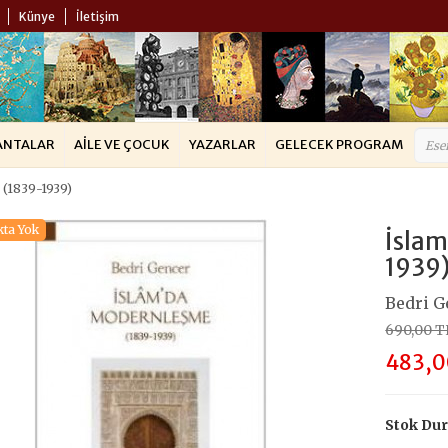
Künye
İletişim
ANTALAR
AILE VE ÇOCUK
YAZARLAR
GELECEK PROGRAM
 (1839-1939)
kta Yok
İsla
1939
Bedri G
690,00 T
483,0
Stok Du