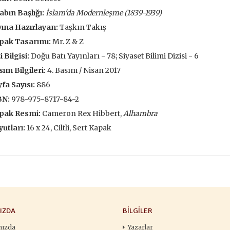
François
,00 TL
196,00 TL
abın Başlığı:
İslam'da Modernleşme (1839-1939)
105,
,00 TL
280,00 TL
ına Hazırlayan:
Taşkın Takış
150
pak Tasarımı:
Mr. Z & Z
tte Kargoda
24 Saatte Kargoda
24 Saat
i Bilgisi:
Doğu Batı Yayınları - 78; Siyaset Bilimi Dizisi - 6
ım Bilgileri:
4. Basım / Nisan 2017
 EKLE
SEPETE EKLE
SEPETE 
fa Sayısı:
886
BN:
978-975-8717-84-2
pak Resmi:
Cameron Rex Hibbert,
Alhambra
utları:
16 x 24, Ciltli, Sert Kapak
IZDA
BILGILER
mızda
Yazarlar