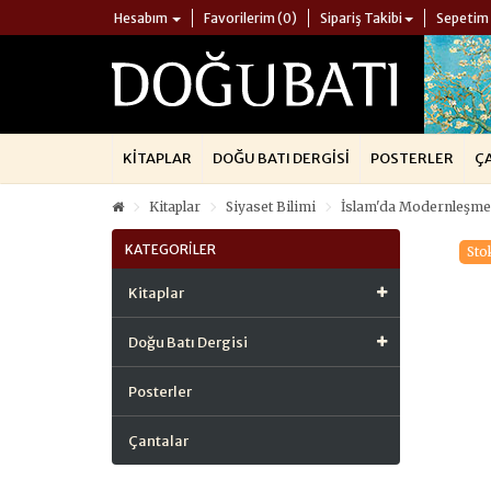
Hesabım
Favorilerim (0)
Sipariş Takibi
Sepetim
KITAPLAR
DOĞU BATI DERGISI
POSTERLER
Ç
Kitaplar
Siyaset Bilimi
İslam'da Modernleşme
KATEGORILER
Sto
Kitaplar
Doğu Batı Dergisi
Posterler
Çantalar