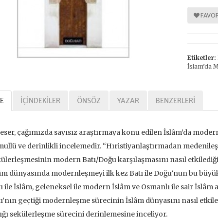
FAVOR
%
%
30
30
Etiketler:
İslam’da 
E
İÇINDEKILER
ÖNSÖZ
YAZAR
BENZERLERI
eser, çağımızda sayısız araştırmaya konu edilen İslâm’da mod
Tarihi Adalet
Kavramlar Tarihi Özgürlük
ullü ve derinlikli incelemedir. “Hıristiyanlaştırmadan medenile
,00 TL
392,00 TL
ülerleşmesinin modern Batı/Doğu karşılaşmasını nasıl etkilediğ
âm dünyasında modernleşmeyi ilk kez Batı ile Doğu’nun bu büyük 
,00 TL
560,00 TL
ı ile İslâm, geleneksel ile modern İslâm ve Osmanlı ile sair İslâm
ı’nın geçtiği modernleşme sürecinin İslâm dünyasını nasıl etkil
tte Kargoda
24 Saatte Kargoda
ığı sekülerleşme sürecini derinlemesine inceliyor.