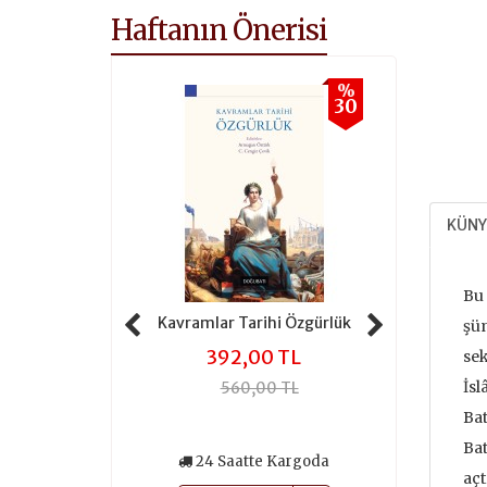
Haftanın Önerisi
%
%
30
30
KÜNY
Bu 
 Tarihi Adalet
Kavramlar Tarihi Özgürlük
Kavramlar 
şüm
,00 TL
392,00 TL
301
sek
İsl
0,00 TL
560,00 TL
430
Bat
Bat
atte Kargoda
24 Saatte Kargoda
24 Saa
açt