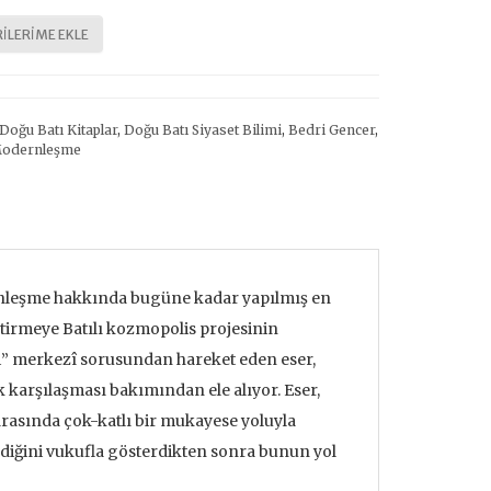
ILERIME EKLE
Doğu Batı Kitaplar
,
Doğu Batı Siyaset Bilimi
,
Bedri Gencer
,
Modernleşme
ernleşme hakkında bugüne kadar yapılmış en
ştirmeye Batılı kozmopolis projesinin
i” merkezî sorusundan hareket eden eser,
karşılaşması bakımından ele alıyor. Eser,
 arasında çok-katlı bir mukayese yoluyla
ediğini vukufla gösterdikten sonra bunun yol