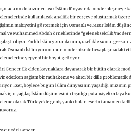
 EKLE
SEPETE EKLE
ışmada on dokuzuncu asır İslâm dünyasında modernleşmeye kar
elemelerinde kullanılacak analitik bir çerçeve oluşturmak üzere 
işimin mahiyetini göstermek için Osmanlı ve Mısır İslâm düşünce
mal ve Muhammed Abduh örneklerinde “gelenekselcilik/moderniz
şılaştırılıyor. Farklı İslâm yorumlarının, özellikle sömürge-s
rak Osmanlı İslâm yorumunun modernizmle hesaplaşmadaki etki
elemelerine yepyeni bir boyut getiriyor.
ri Gencer, ilk elden kaynaklara dayanarak bir bütün olarak mod
vir ederken sağlam bir muhakeme ve akıcı bir dille problematik 
iriyor. Eser, böylece bugün İslâm dünyasının yaşadığı müzmin 
ak için çağdaş İslâm düşüncesinin taşıdığı potansiyeli ortaya k
eleme olarak Türkiye’de geniş yankı bulan eserin tamamen tadil
nuyoruz.
ve İnsanlar
Taze Otlar Üzerine
Dünyaya Ba
Penceresi
ar:
Bedri Gencer
Caillois
Alain Corbin