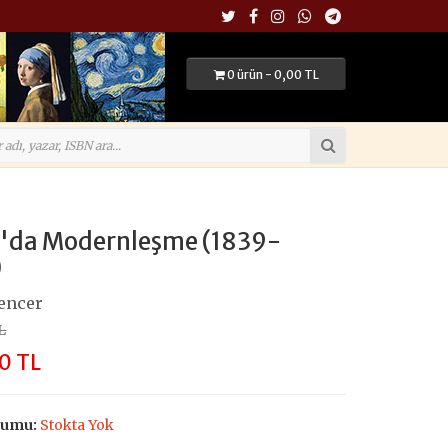
0 ürün - 0,00 TL
m'da Modernleşme (1839-
)
encer
L
0 TL
rumu:
Stokta Yok