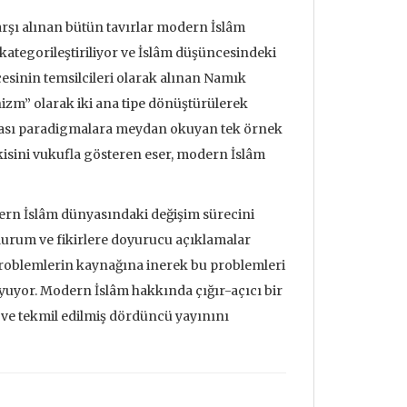
şı alınan bütün tavırlar modern İslâm
kategorileştiriliyor ve İslâm düşüncesindeki
sinin temsilcileri olarak alınan Namık
m” olarak iki ana tipe dönüştürülerek
onrası paradigmalara meydan okuyan tek örnek
sini vukufla gösteren eser, modern İslâm
ern İslâm dünyasındaki değişim sürecini
durum ve fikirlere doyurucu açıklamalar
problemlerin kaynağına inerek bu problemleri
oyuyor. Modern İslâm hakkında çığır-açıcı bir
 ve tekmil edilmiş dördüncü yayınını
udrillard'ın
Metafizik Üzerine Söylev &
Deprem ve
nden Bakmak
Monadoloji
Mehmet