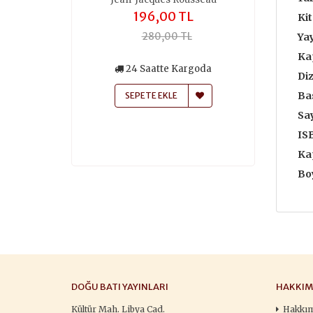
,00 TL
196,00 TL
259
Kit
50,00 TL
280,00 TL
370
Yay
Ka
siz Kargo
24 Saatte Kargoda
24 Saa
Diz
atte Kargoda
Bas
SEPETE EKLE
SEPETE
 EKLE
Say
IS
Ka
Boy
DOĞU BATI YAYINLARI
HAKKIM
Kültür Mah. Libya Cad.
Hakkı