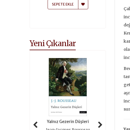
 EKLE
SEPETE EKLE
SEPETE
Çal
inc
değ
Ke
Yeni Çıkanlar
kar
ola
inc
Bed
tas
get
aşm
inc
su
 Tarihi (ciltli)
Yalnız Gezerin Düşleri
Oyunlar 
Yaz
as Grimal
Jean-Jacques Rousseau
Roger 