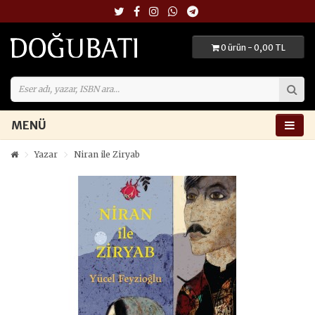
0 ürün - 0,00 TL
MENÜ
Yazar
Niran ile Ziryab