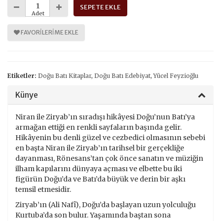
SEPETE EKLE
Adet
FAVORILERIME EKLE
Etiketler:
Doğu Batı Kitaplar
,
Doğu Batı Edebiyat
,
Yücel Feyzioğlu
Künye
Niran ile Ziryab’ın sıradışı hikâyesi Doğu’nun Batı’ya
armağan ettiği en renkli sayfaların başında gelir.
Hikâyenin bu denli güzel ve cezbedici olmasının sebebi
en başta Niran ile Ziryab’ın tarihsel bir gerçekliğe
dayanması, Rönesans’tan çok önce sanatın ve müziğin
ilham kapılarını dünyaya açması ve elbette bu iki
figürün Doğu’da ve Batı’da büyük ve derin bir aşkı
temsil etmesidir.
Ziryab’ın (Ali Nafî), Doğu’da başlayan uzun yolculuğu
Kurtuba’da son bulur. Yaşamında baştan sona