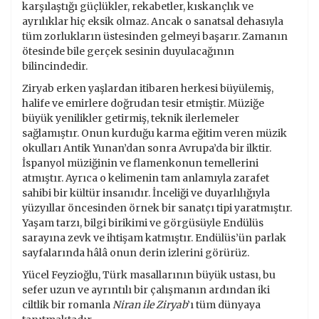
karşılaştığı güçlükler, rekabetler, kıskançlık ve
ayrılıklar hiç eksik olmaz. Ancak o sanatsal dehasıyla
tüm zorlukların üstesinden gelmeyi başarır. Zamanın
ötesinde bile gerçek sesinin duyulacağının
bilincindedir.
Ziryab erken yaşlardan itibaren herkesi büyülemiş,
halife ve emirlere doğrudan tesir etmiştir. Müziğe
büyük yenilikler getirmiş, teknik ilerlemeler
sağlamıştır. Onun kurduğu karma eğitim veren müzik
okulları Antik Yunan’dan sonra Avrupa’da bir ilktir.
İspanyol müziğinin ve flamenkonun temellerini
atmıştır. Ayrıca o kelimenin tam anlamıyla zarafet
sahibi bir kültür insanıdır. İnceliği ve duyarlılığıyla
yüzyıllar öncesinden örnek bir sanatçı tipi yaratmıştır.
Yaşam tarzı, bilgi birikimi ve görgüsüyle Endülüs
sarayına zevk ve ihtişam katmıştır. Endülüs’ün parlak
sayfalarında hâlâ onun derin izlerini görürüz.
Yücel Feyzioğlu, Türk masallarının büyük ustası, bu
sefer uzun ve ayrıntılı bir çalışmanın ardından iki
ciltlik bir romanla
Niran ile Ziryab
’ı tüm dünyaya