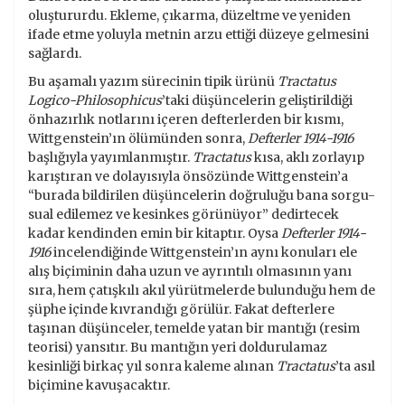
oluştururdu. Ekleme, çıkarma, düzeltme ve yeniden
ifade etme yoluyla metnin arzu ettiği düzeye gelmesini
sağlardı.
Bu aşamalı yazım sürecinin tipik ürünü
Tractatus
Logico-Philosophicus
’taki düşüncelerin geliştirildiği
önhazırlık notlarını içeren defterlerden bir kısmı,
Wittgenstein’ın ölümünden sonra,
Defterler 1914-1916
başlığıyla yayımlanmıştır.
Tractatus
kısa, aklı zorlayıp
karıştıran ve dolayısıyla önsözünde Wittgen­stein’a
“burada bildirilen düşüncelerin doğruluğu bana sorgu-
sual edilemez ve kesinkes görünüyor” dedirtecek
kadar kendinden emin bir kitaptır. Oysa
Defterler 1914-
1916
incelendiğinde Wittgenstein’ın aynı konuları ele
alış biçiminin daha uzun ve ayrıntılı olmasının yanı
sıra, hem çatışkılı akıl yürütmelerde bulunduğu hem de
şüphe içinde kıvrandığı görülür. Fakat defterlere
taşınan düşünceler, temelde yatan bir mantığı (resim
teorisi) yansıtır. Bu mantığın yeri doldurulamaz
kesinliği birkaç yıl sonra kaleme alınan
Tractatus
’ta asıl
biçimine kavuşacaktır.