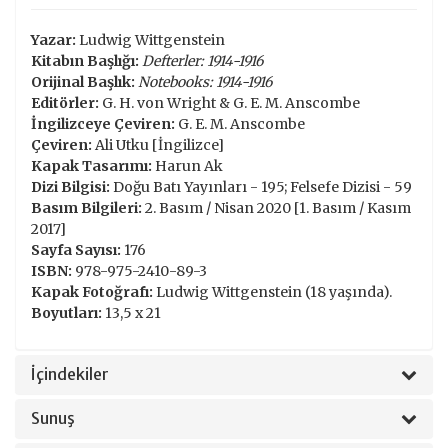
Yazar:
Ludwig Wittgenstein
Kitabın Başlığı:
Defterler: 1914-1916
Orijinal Başlık:
Notebooks: 1914-1916
Editörler:
G. H. von Wright & G. E. M. Anscombe
İngilizceye Çeviren:
G. E. M. Anscombe
Çeviren:
Ali Utku [İngilizce]
Kapak Tasarımı:
Harun Ak
Dizi Bilgisi:
Doğu Batı Yayınları - 195; Felsefe Dizisi - 59
Basım Bilgileri:
2. Basım / Nisan 2020 [1. Basım / Kasım
2017]
Sayfa Sayısı:
176
ISBN:
978-975-2410-89-3
Kapak Fotoğrafı:
Ludwig Wittgenstein (18 yaşında).
Boyutları:
13,5 x 21
İçindekiler
Sunuş