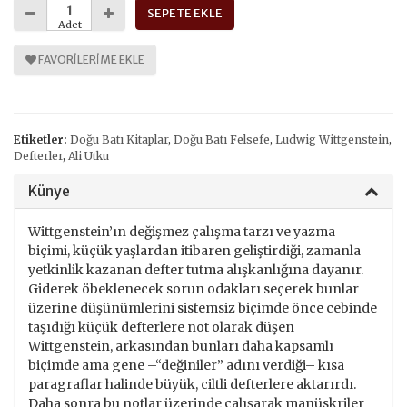
SEPETE EKLE
Adet
FAVORILERIME EKLE
Etiketler:
Doğu Batı Kitaplar
,
Doğu Batı Felsefe
,
Ludwig Wittgenstein
,
Defterler
,
Ali Utku
Künye
Wittgenstein’ın değişmez çalışma tarzı ve yazma
biçimi, küçük yaşlardan itibaren geliştirdiği, zamanla
yetkinlik kazanan defter tutma alışkanlığına dayanır.
Giderek öbeklenecek sorun odakları seçerek bunlar
üzerine düşünümlerini sistemsiz biçimde önce cebinde
taşıdığı küçük defterlere not olarak düşen
Wittgenstein, arkasından bunları daha kapsamlı
biçimde ama gene –“değiniler” adını verdiği– kısa
paragraflar halinde büyük, ciltli defterlere aktarırdı.
Daha sonra bu notlar üzerinde çalışarak manüskriler