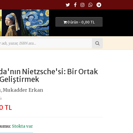
0 ürün - 0,00 TL
da'nın Nietzsche'si: Bir Ortak
Geliştirmek
u
Mukadder Erkan
,
L
0 TL
rumu:
Stokta var