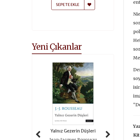
ent
 EKLE
SEPETE EKLE
SEPETE
Nie
sor
pol
Hei
Yeni Çıkanlar
sor
Mes
Der
soy
isi
imz
“De
Yaz
 Tarihi (ciltli)
Yalnız Gezerin Düşleri
Oyunlar 
Kit
as Grimal
Jean-Jacques Rousseau
Roger 