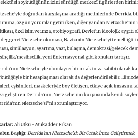
elektüel soykütüğünün izini sürdüğü merkezî figürlerden birini i
 EKLE
SEPETE EKLE
tzsche’yle doğrudan karşılaşma aradığı metinlerinde Derrida, bir
ununa, özgün yorumlar getirirken, diğer yandan Nietzsche’nin 
itikası, özel isim ve imza, otobiyografi, Devlet’in ideolojik aygıtı
deggerci Nietzsche okuması, Nazizmin Nietzsche’yi temellüğü, üs
usu, simülasyon, ayartma, vaat, bulaşma, demokrasi/gelecek demok
ihçilik/mesihsellik, yeni Enternasyonal gibi konuları tartışır.
rida’nın Nietzsche’yle olumlayıcı bir ortak imza sahibi olarak 
kütüğüyle bir hesaplaşması olarak da değerlendirilebilir. Elinizde
mleri, eşisimleri, maskeleriyle boy ölçüşen, etkiye açık imzasını t
a geliştiren Derrida’nın, Nietzsche’nin korpusunda kendi söyle
rrida’nın Nietzsche’si”ni sorunlaştırıyor.
arlar:
Ali Utku - Mukadder Erkan
ve İnsanlar
Taze Otlar Üzerine
Dünyaya Ba
abın Başlığı:
Derrida'nın Nietzsche'si: Bir Ortak İmza Geliştirmek
Penceresi
Caillois
Alain Corbin