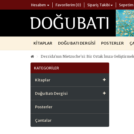
Hesabım
Favorilerim (0)
Sipariş Takibi
Sepetim
KITAPLAR
DOĞU BATI DERGISI
POSTERLER
Ç
Derrida'nın Nietzsche'si: Bir Ortak İmza Geliştirme
KATEGORILER
Kitaplar
Doğu Batı Dergisi
Posterler
Çantalar