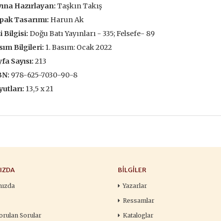
ına Hazırlayan:
Taşkın Takış
François
,00 TL
196,00 TL
105,
pak Tasarımı:
Harun Ak
,00 TL
280,00 TL
i Bilgisi:
Doğu Batı Yayınları - 335; Felsefe- 89
150
ım Bilgileri:
1. Basım: Ocak 2022
tte Kargoda
24 Saatte Kargoda
24 Saat
fa Sayısı:
213
 EKLE
SEPETE EKLE
SEPETE 
BN:
978-625-7030-90-8
utları:
13,5 x 21
IZDA
BILGILER
mızda
Yazarlar
Ressamlar
orulan Sorular
Kataloglar