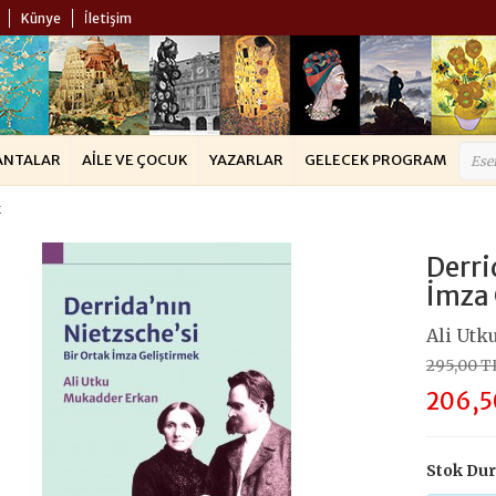
Künye
İletişim
ANTALAR
AILE VE ÇOCUK
YAZARLAR
GELECEK PROGRAM
k
Derri
İmza 
Ali Utk
295,00 T
206,5
Stok Du