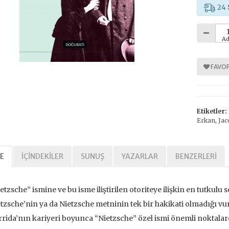
24 
Ad
%
%
30
30
FAVOR
Etiketler:
Erkan
,
Jac
Tarihi Adalet
Kavramlar Tarihi Özgürlük
E
İÇINDEKILER
SUNUŞ
YAZARLAR
BENZERLERI
,00 TL
392,00 TL
,00 TL
560,00 TL
etzsche” ismine ve bu isme iliştirilen otoriteye ilişkin en tutkul
tzsche’nin ya da Nietzsche metninin tek bir hakikati olmadığı vu
tte Kargoda
24 Saatte Kargoda
rida’nın kariyeri boyunca “Nietzsche” özel ismi önemli noktalar