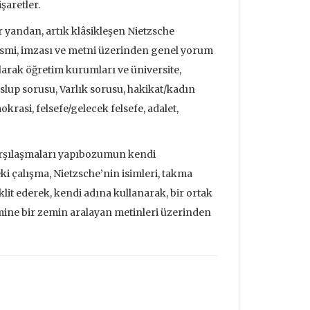
şaretler.
 yandan, artık klâsikleşen Nietz­sche
ismi, imzası ve metni üzerinden genel yorum
 olarak öğretim kurumları ve üniversite,
lup sorusu, Varlık sorusu, hakikat/kadın
rasi, felsefe/gelecek felsefe, adalet,
karşılaşmaları yapıbozumun kendi
ki çalışma, Nietzsche’nin isimleri, takma
aklit ederek, kendi adına kullanarak, bir ortak
mine bir zemin aralayan metinleri üzerinden
udrillard'ın
Metafizik Üzerine Söylev &
Deprem ve
nden Bakmak
Monadoloji
Mehmet