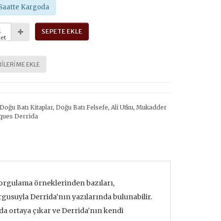
Saatte Kargoda
SEPETE EKLE
et
ILERIME EKLE
Doğu Batı Kitaplar
,
Doğu Batı Felsefe
,
Ali Utku
,
Mukadder
ques Derrida
u sorgulama örneklerinden bazıları,
rgusuyla Derrida’nın yazılarında bulunabilir.
da ortaya çıkar ve Derrida’nın kendi