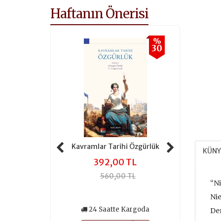
Haftanın Önerisi
%
%
30
30
 Tarihi Adalet
Kavramlar Tarihi Özgürlük
Kavramlar 
KÜNY
,00 TL
392,00 TL
301
0,00 TL
560,00 TL
430
“Ni
Nie
atte Kargoda
24 Saatte Kargoda
24 Saa
Der