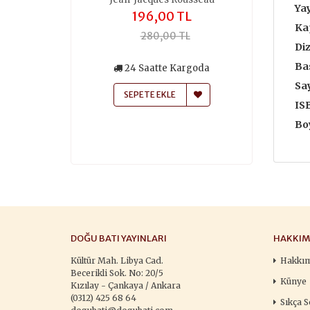
Yay
,00 TL
196,00 TL
259
Ka
50,00 TL
280,00 TL
370
Diz
Bas
siz Kargo
24 Saatte Kargoda
24 Saa
atte Kargoda
Say
SEPETE EKLE
SEPETE
IS
 EKLE
Boy
DOĞU BATI YAYINLARI
HAKKIM
Kültür Mah. Libya Cad.
Hakkı
Becerikli Sok. No: 20/5
Künye
Kızılay - Çankaya / Ankara
(0312) 425 68 64
Sıkça S