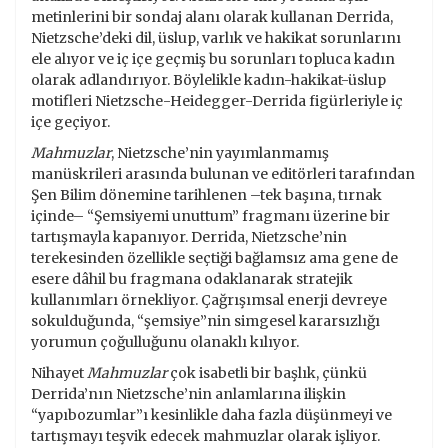
metinlerini bir sondaj alanı olarak kullanan Derrida,
Nietzsche’deki dil, üslup, varlık ve hakikat sorunlarını
ele alıyor ve iç içe geçmiş bu sorunları topluca kadın
olarak adlandırıyor. Böylelikle kadın-hakikat-üslup
motifleri Nietzsche-Heidegger-Derrida figürleriyle iç
içe geçiyor.
Mahmuzlar
, Nietzsche’nin yayımlanmamış
manüskrileri arasında bulunan ve editörleri tarafından
Şen Bilim dönemine tarihlenen –tek başına, tırnak
içinde– “Şemsiyemi unuttum” fragmanı üzerine bir
tartışmayla kapanıyor. Derrida, Nietzsche’nin
terekesinden özellikle seçtiği bağlamsız ama gene de
esere dâhil bu fragmana odaklanarak stratejik
kullanımları örnekliyor. Çağrışımsal enerji devreye
sokulduğunda, “şemsiye”nin simgesel kararsızlığı
yorumun çoğulluğunu olanaklı kılıyor.
Nihayet
Mahmuzlar
çok isabetli bir başlık, çünkü
Derrida’nın Nietzsche’nin anlamlarına ilişkin
“yapıbozumlar”ı kesinlikle daha fazla düşünmeyi ve
tartışmayı teşvik edecek mahmuzlar olarak işliyor.