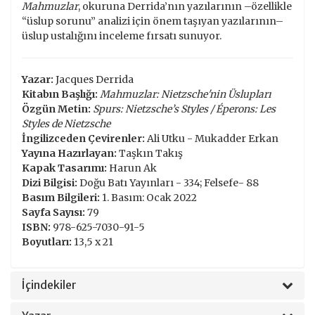
Mahmuzlar
, okuruna Derrida’nın yazılarının –özellikle
“üslup sorunu” analizi için önem taşıyan yazılarının–
üslup ustalığını inceleme fırsatı sunuyor.
Yazar:
Jacques Derrida
Kitabın Başlığı:
Mahmuzlar: Nietzsche'nin Üslupları
Özgün Metin:
Spurs: Nietzsche’s Styles / Éperons: Les
Styles de Nietzsche
İngilizceden Çevirenler:
Ali Utku - Mukadder Erkan
Yayına Hazırlayan:
Taşkın Takış
Kapak Tasarımı:
Harun Ak
Dizi Bilgisi:
Doğu Batı Yayınları - 334; Felsefe- 88
Basım Bilgileri:
1. Basım: Ocak 2022
Sayfa Sayısı:
79
ISBN:
978-625-7030-91-5
Boyutları:
13,5 x 21
İçindekiler