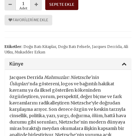
SEPETE EKLE
Adet
FAVORILERIME EKLE
Etiketler:
Doğu Batı Kitaplar
,
Doğu Batı Felsefe
,
Jacques Derrida
,
Ali
Utku
,
Mukadder Erkan
Künye
Jacques Derrida
Mahmuzlar: Nietzsche’nin
Üslupları
’nda göstereni, logos ve bağıntılı hakikat
kavramı ya da ilksel gösterilen kökeninden
özgürleştiren, yorum, perspektif, değer biçme ve fark
kavramlarını radikalleştiren Nietzsche’yle doğrudan
karşılaşma arıyor. Son derece özgün ve keskin tarzıyla
cinsellik, politika, yazı, yargı, doğurma, ölüm, hattâ hava
durumu gibi sorunları, Nietzsche’nin modern dünyaya
miras bıraktığı meydan okumalara ilişkin kapsamlı bir
analizde birleştiriyor. Nietzsche’nin yoruma açık