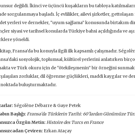
 EKLE
SEPETE EKLE
 unsur değildi. İkinci ve üçüncü kuşakların bu tabloya katılmaları
nde sorgulanmaya başladı. İç evlilikler, ailevi şirketler, gettolaş
det yerleri ve dernekler, “uyum sağlama” konusunda birtakım dir
çler siyasi ve tarihsel konularda Türkiye bahsi açıldığında ve aş
klere yöneldi.
kitap, Fransa’da bu konuyla ilgili ilk kapsamlı çalışmadır. Ségo
nsa’daki sosyolojik, toplumsal, kültürel yerlerini anlatırken bir
akta ve Türk okuru için de “ötekileşmenin” bir örneğini sunmakt
şılaşılan zorluklar, dil öğrenme güçlükleri, maddi kaygılar ve de
 noktada buluşturmaktadır.
arlar:
Ségolène Débarre & Gaye Petek
abın Başlığı:
Fransa'da Türklerin Tarihi: 60'lardan Günümüze Türk
ansızca Özgün Metin:
Histoire des Turcs en France
ve İnsanlar
Taze Otlar Üzerine
Dünyaya Ba
ansızcadan Çeviren:
Erkan Ataçay
Penceresi
Caillois
Alain Corbin