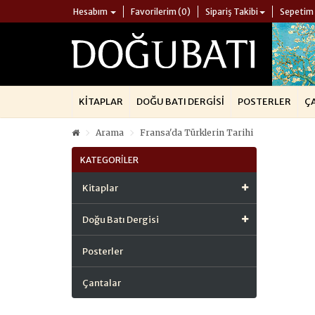
Hesabım
Favorilerim (0)
Sipariş Takibi
Sepetim
KITAPLAR
DOĞU BATI DERGISI
POSTERLER
Ç
Arama
Fransa'da Türklerin Tarihi
KATEGORILER
Kitaplar
Doğu Batı Dergisi
Posterler
Çantalar