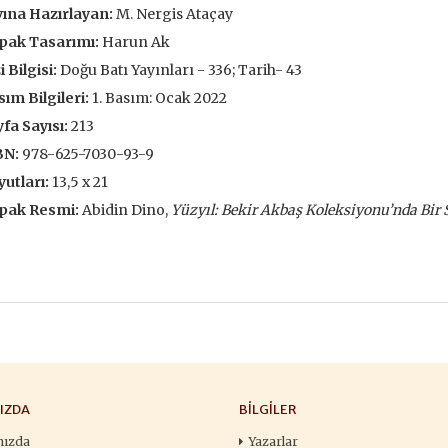
ına Hazırlayan:
M. Nergis Ataçay
François
,00 TL
196,00 TL
105,
pak Tasarımı:
Harun Ak
,00 TL
280,00 TL
150
i Bilgisi:
Doğu Batı Yayınları - 336; Tarih- 43
ım Bilgileri:
1. Basım: Ocak 2022
tte Kargoda
24 Saatte Kargoda
24 Saat
fa Sayısı:
213
 EKLE
SEPETE EKLE
SEPETE 
BN:
978-625-7030-93-9
utları:
13,5 x 21
pak Resmi:
Abidin Dino,
Yüzyıl: Bekir Akbaş Koleksiyonu’nda Bir 
IZDA
BILGILER
mızda
Yazarlar