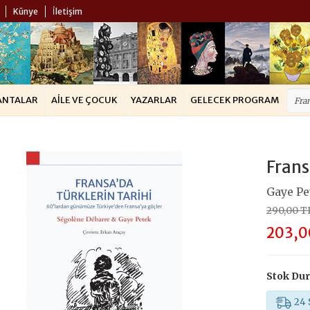
Künye
İletişim
ANTALAR
AILE VE ÇOCUK
YAZARLAR
GELECEK PROGRAM
Frans
Gaye Pe
290,00 T
203,0
Stok Du
24 