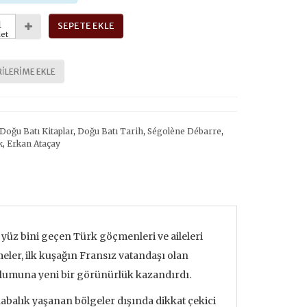
SEPETE EKLE
et
ILERIME EKLE
Doğu Batı Kitaplar
,
Doğu Batı Tarih
,
Ségolène Débarre
,
k
,
Erkan Ataçay
yüz bini geçen Türk göçmenleri ve aileleri
meler, ilk kuşağın Fransız vatandaşı olan
oplumuna yeni bir görünürlük kazandırdı.
alabalık yaşanan bölgeler dışında dikkat çekici