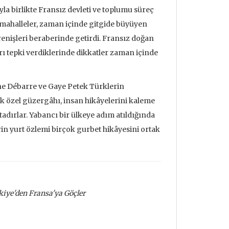
yla birlikte Fransız devleti ve toplumu süreç
an mahalleler, zaman içinde gitgide büyüyen
enişleri beraberinde getirdi. Fransız doğan
ırı tepki verdiklerinde dikkatler zaman içinde
lène Débarre ve Gaye Petek Türklerin
çok özel güzergâhı, insan hikâyelerini kaleme
adırlar. Yabancı bir ülkeye adım atıldığında
rin yurt özlemi birçok gurbet hikâyesini ortak
iye'den Fransa'ya Göçler
udrillard'ın
Metafizik Üzerine Söylev &
Deprem ve
nden Bakmak
Monadoloji
Mehmet