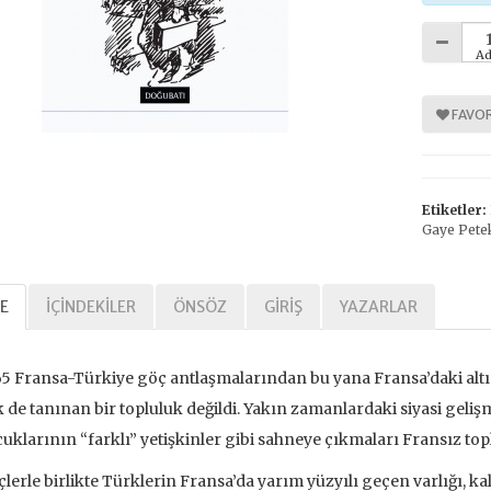
Ad
%
%
30
30
FAVOR
Etiketler:
Gaye Pete
E
İÇINDEKILER
ÖNSÖZ
GIRIŞ
YAZARLAR
Tarihi Adalet
Kavramlar Tarihi Özgürlük
,00 TL
392,00 TL
5 Fransa-Türkiye göç antlaşmalarından bu yana Fransa’daki altı 
,00 TL
560,00 TL
 de tanınan bir topluluk değildi. Yakın zamanlardaki siyasi geliş
uklarının “farklı” yetişkinler gibi sahneye çıkmaları Fransız t
tte Kargoda
24 Saatte Kargoda
lerle birlikte Türklerin Fransa’da yarım yüzyılı geçen varlığı, k