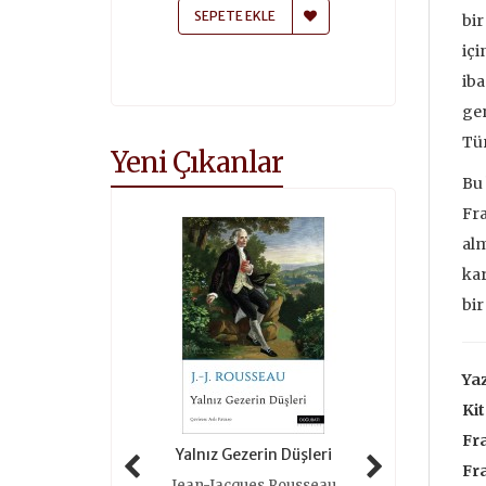
 EKLE
SEPETE EKLE
SEPETE
bir
içi
iba
gen
Tür
Yeni Çıkanlar
Bu 
Fra
alm
kar
bir
Yaz
Kit
Fr
 Tarihi (ciltli)
Yalnız Gezerin Düşleri
Oyunlar 
Fr
as Grimal
Jean-Jacques Rousseau
Roger 