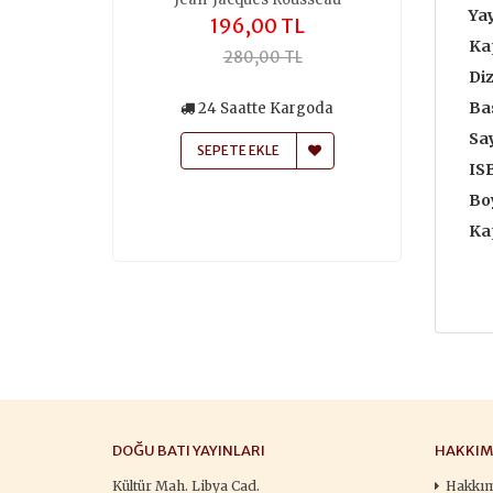
Yay
,00 TL
196,00 TL
259
Ka
50,00 TL
280,00 TL
370
Diz
Bas
siz Kargo
24 Saatte Kargoda
24 Saa
atte Kargoda
Say
SEPETE EKLE
SEPETE
IS
 EKLE
Boy
Ka
DOĞU BATI YAYINLARI
HAKKIM
Kültür Mah. Libya Cad.
Hakkı