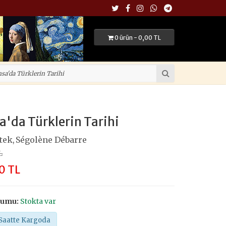
0 ürün - 0,00 TL
a'da Türklerin Tarihi
tek
Ségolène Débarre
,
L
0 TL
rumu:
Stokta var
Saatte Kargoda