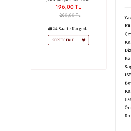
,00 TL
196,00 TL
259
50,00 TL
280,00 TL
370
Yaz
Kit
siz Kargo
24 Saatte Kargoda
24 Saa
Çe
atte Kargoda
SEPETE EKLE
SEPETE
Ka
 EKLE
Diz
Bas
Say
IS
Boy
Ka
193
Ön 
Ro