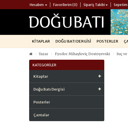
Hesabım
Favorilerim (0)
Sipariş Takibi
Sepetim
KITAPLAR
DOĞU BATI DERGISI
POSTERLER
Ç
Yazar
Fyodor Mihayloviç Dostoyevski
Suç ve
KATEGORILER
Kitaplar
Doğu Batı Dergisi
Posterler
Çantalar