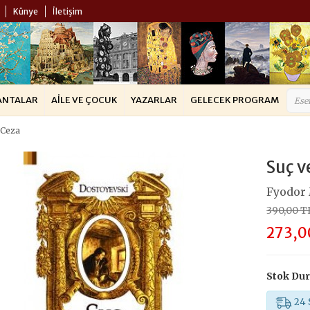
Künye
İletişim
ANTALAR
AILE VE ÇOCUK
YAZARLAR
GELECEK PROGRAM
 Ceza
Suç v
Fyodor 
390,00 T
273,0
Stok Du
24 