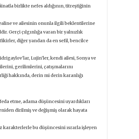
atla birlikte nefes aldığının, titreştiğinin
aline ve ailesinin onunla ilgili beklentilerine
ir. Gerçi çılgınlığa varan bir yalnızlık
ikirler, diğer yandan da en sefil, bencilce
igaylov’lar, Lujin’ler, kendi ailesi, Sonya ve
lerini, gerilimlerini, çatışmalarını
iği hakkında, derin mi derin karanlığı
i feda etme, adama düşüncesini uyardıkları
iden dirilmiş ve değişmiş olarak hayata
karakterlerle bu düşüncesini ısrarla işleyen
udrillard'ın
Metafizik Üzerine Söylev &
Deprem ve
nden Bakmak
Monadoloji
Mehmet