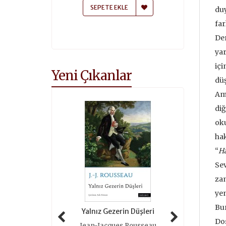
 EKLE
SEPETE EKLE
SEPETE
duy
far
Der
yar
içi
Yeni Çıkanlar
düş
Ama
diğ
oku
hak
“
Ha
Sev
zam
yen
Bur
 Tarihi (ciltli)
Yalnız Gezerin Düşleri
Oyunlar 
Dos
as Grimal
Jean-Jacques Rousseau
Roger 