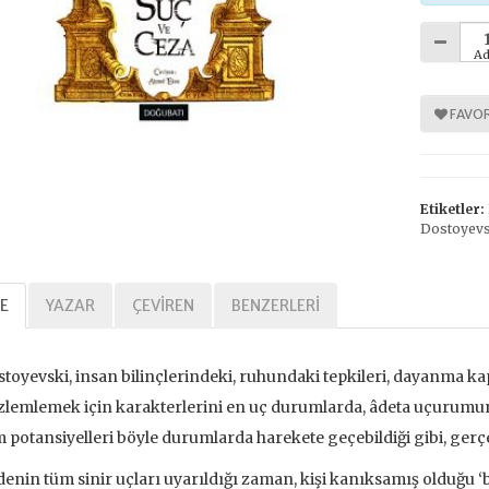
Ad
%
%
30
30
FAVOR
Etiketler:
Dostoyevs
E
YAZAR
ÇEVIREN
BENZERLERI
Tarihi Adalet
Kavramlar Tarihi Özgürlük
,00 TL
392,00 TL
toyevski, insan bilinçlerindeki, ruhundaki tepkileri, dayanma kap
,00 TL
560,00 TL
lemlemek için karakterlerini en uç durumlarda, âdeta uçurumun
 potansiyelleri böyle durumlarda harekete geçebildiği gibi, gerçe
tte Kargoda
24 Saatte Kargoda
enin tüm sinir uçları uyarıldığı zaman, kişi kanıksamış olduğu ‘