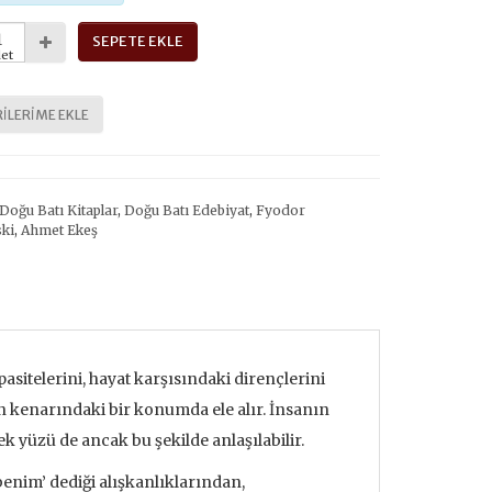
SEPETE EKLE
et
ILERIME EKLE
Doğu Batı Kitaplar
,
Doğu Batı Edebiyat
,
Fyodor
ki
,
Ahmet Ekeş
asitelerini, hayat karşısındaki dirençlerini
 kenarındaki bir konumda ele alır. İnsanın
k yüzü de ancak bu şekilde anlaşılabilir.
benim’ dediği alışkanlıklarından,