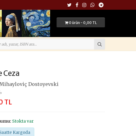
0 ürün - 0,00 TL
e Ceza
Mihayloviç Dostoyevski
L
0 TL
rumu:
Stokta var
Saatte Kargoda