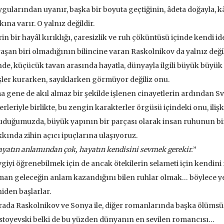
 EKLE
SEPETE EKLE
gularından uyanır, başka bir boyuta geçtiğinin, âdeta doğayla, kâin
kına varır. O yalnız değildir.
in bir hayâl kırıklığı, çaresizlik ve ruh çöküntüsü içinde kendi ide
aşan biri olmadığının bilincine varan Raskolnikov da yalnız değild
nde, küçücük tavan arasında hayatla, dünyayla ilgili büyük büyük f
ler kurarken, sayıklarken görmüyor değiliz onu.
 gene de akıl almaz bir şekilde işlenen cinayetlerin ardından Svidr
erleriyle birlikte, bu zengin karakterler örgüsü içindeki onu, ilişki
duğumuzda, büyük yapının bir parçası olarak insan ruhunun birl
kında zihin açıcı ipuçlarına ulaşıyoruz.
yatın anlamından çok, hayatın kendisini sevmek gerekir.
”
giyi öğrenebilmek için de ancak ötekilerin selameti için kendin
an geleceğin anlam kazandığını bilen ruhlar olmak… böylece yen
iden başlarlar.
ada Raskolnikov ve Sonya ile, diğer romanlarında başka ölümsüz 
ve İnsanlar
Taze Otlar Üzerine
Dünyaya Ba
Penceresi
toyevski belki de bu yüzden dünyanın en sevilen romancısı…
Caillois
Alain Corbin