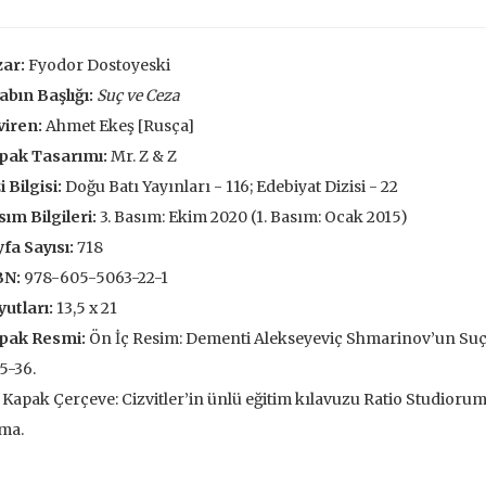
François
,00 TL
196,00 TL
105,
,00 TL
280,00 TL
ar:
Fyodor Dostoyeski
150
abın Başlığı:
Suç ve Ceza
tte Kargoda
24 Saatte Kargoda
24 Saat
viren:
Ahmet Ekeş [Rusça]
 EKLE
SEPETE EKLE
SEPETE 
pak Tasarımı:
Mr. Z & Z
i Bilgisi:
Doğu Batı Yayınları - 116; Edebiyat Dizisi - 22
ım Bilgileri:
3. Basım: Ekim 2020 (1. Basım: Ocak 2015)
fa Sayısı:
718
BN:
978-605-5063-22-1
utları:
13,5 x 21
pak Resmi:
Ön İç Resim: Dementi Alekseyeviç Shmarinov’un Suç v
5-36.
Kapak Çerçeve: Cizvitler’in ünlü eğitim kılavuzu Ratio Studioru
ma.