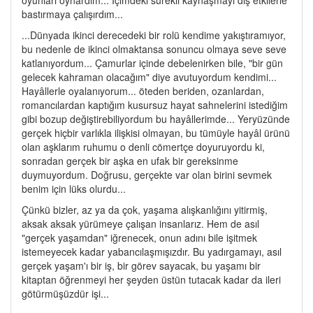
bastırmaya çalışırdım...
...Dünyada ikinci derecedeki bir rolü kendime yakıştıramıyor,
bu nedenle de ikinci olmaktansa sonuncu olmaya seve seve
katlanıyordum... Çamurlar içinde debelenirken bile, "bir gün
gelecek kahraman olacağım" diye avutuyordum kendimi...
Hayâllerle oyalanıyorum... öteden beriden, ozanlardan,
romancılardan kaptığım kusursuz hayat sahnelerini istediğim
gibi bozup değiştirebiliyordum bu hayâllerimde... Yeryüzünde
gerçek hiçbir varlıkla ilişkisi olmayan, bu tümüyle hayâl ürünü
olan aşklarım ruhumu o denli cömertçe doyuruyordu ki,
sonradan gerçek bir aşka en ufak bir gereksinme
duymuyordum. Doğrusu, gerçekte var olan birini sevmek
benim için lüks olurdu...
Çünkü bizler, az ya da çok, yaşama alışkanlığını yitirmiş,
aksak aksak yürümeye çalışan insanlarız. Hem de asıl
"gerçek yaşamdan" iğrenecek, onun adını bile işitmek
istemeyecek kadar yabancılaşmışızdır. Bu yadırgamayı, asıl
gerçek yaşam'ı bir iş, bir görev sayacak, bu yaşamı bir
kitaptan öğrenmeyi her şeyden üstün tutacak kadar da ileri
götürmüşüzdür işi...