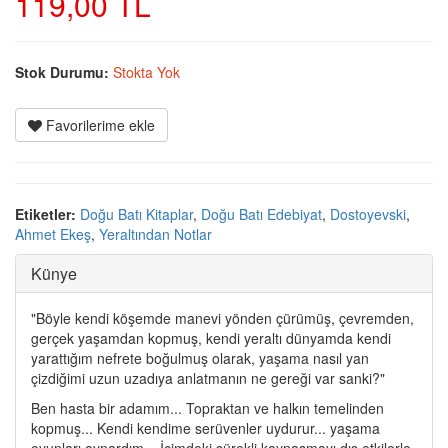
119,00 TL
Stok Durumu:
Stokta Yok
Favorilerime ekle
Etiketler:
Doğu Batı Kitaplar
,
Doğu Batı Edebiyat
,
Dostoyevski
,
Ahmet Ekeş
,
Yeraltından Notlar
Künye
"Böyle kendi köşemde manevi yönden çürümüş, çevremden,
gerçek yaşamdan kopmuş, kendi yeraltı dünyamda kendi
yarattığım nefrete boğulmuş olarak, yaşama nasıl yan
çizdiğimi uzun uzadıya anlatmanın ne gereği var sanki?"
Ben hasta bir adamım... Topraktan ve halkın temelinden
kopmuş... Kendi kendime serüvenler uydurur... yaşama
oyunları oynardım... İçimdeki sürekli kaynaşmayı dış etkilerle