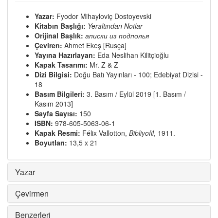
Yazar:
Fyodor Mihayloviç Dostoyevski
Kitabın Başlığı:
Yeraltından Notlar
Orijinal Başlık:
аписки из подполья
Çeviren:
Ahmet Ekeş [Rusça]
Yayına Hazırlayan:
Eda Neslihan Kilitçioğlu
Kapak Tasarımı:
Mr. Z & Z
Dizi Bilgisi:
Doğu Batı Yayınları - 100; Edebiyat Dizisi -
18
Basım Bilgileri:
3. Basım / Eylül 2019 [1. Basım /
Kasım 2013]
Sayfa Sayısı:
150
ISBN:
978-605-5063-06-1
Kapak Resmi:
Félix Vallotton,
Bibliyofil
, 1911.
Boyutları:
13,5 x 21
Yazar
Çevirmen
Benzerleri