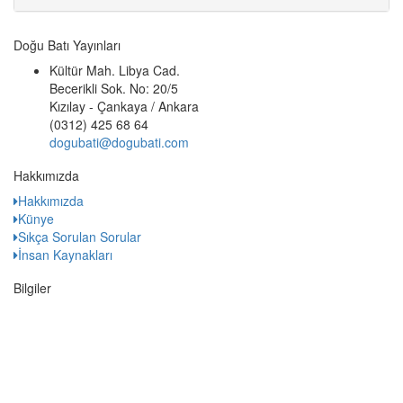
Doğu Batı Yayınları
Kültür Mah. Libya Cad.
Becerikli Sok. No: 20/5
Kızılay - Çankaya / Ankara
(0312) 425 68 64
dogubati@dogubati.com
Hakkımızda
Hakkımızda
Künye
Sıkça Sorulan Sorular
İnsan Kaynakları
Bilgiler
Yazarlar
Ressamlar
Kataloglar
Gelecek Program
Kişisel Verilerin Korunması
Teslimat Bilgileri