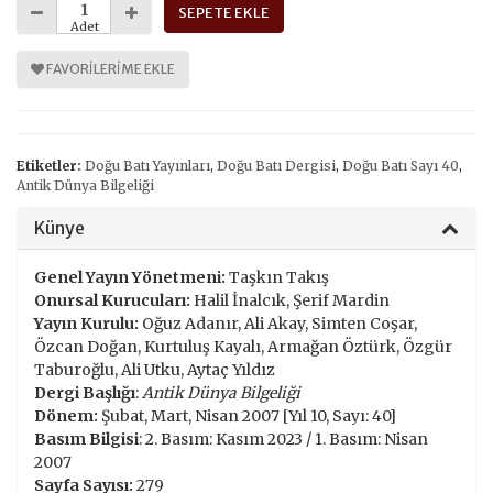
SEPETE EKLE
Adet
FAVORILERIME EKLE
Etiketler:
Doğu Batı Yayınları
,
Doğu Batı Dergisi
,
Doğu Batı Sayı 40
,
Antik Dünya Bilgeliği
Künye
Genel Yayın Yönetmeni:
Taşkın Takış
Onursal Kurucuları:
Halil İnalcık, Şerif Mardin
Yayın Kurulu:
Oğuz Adanır, Ali Akay, Simten Coşar,
Özcan Doğan, Kurtuluş Kayalı, Armağan Öztürk, Özgür
Taburoğlu, Ali Utku, Aytaç Yıldız
Dergi Başlığı
:
Antik Dünya Bilgeliği
Dönem:
Şubat, Mart, Nisan 2007 [Yıl 10, Sayı: 40]
Basım Bilgisi
:
2. Basım: Kasım 2023 / 1. Basım: Nisan
2007
Sayfa Sayısı:
279