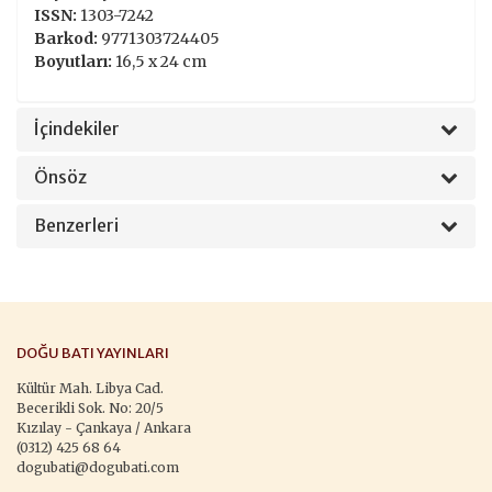
ISSN:
1303-7242
Barkod:
9771303724405
Boyutları:
16,5 x 24 cm
İçindekiler
Önsöz
Benzerleri
DOĞU BATI YAYINLARI
Kültür Mah. Libya Cad.
Becerikli Sok. No: 20/5
Kızılay - Çankaya / Ankara
(0312) 425 68 64
dogubati@dogubati.com