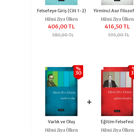
Felsefeye Giriş (Cilt 1-2)
Yirminci Asır Filozof
Hilmi Ziya Ülken
Hilmi Ziya Ülken
406,00 TL
416,50 TL
580,00 TL
595,00 TL
%
30
+
+
Varlık ve Oluş
Eğitim Felsefesi
Hilmi Ziya Ülken
Hilmi Ziya Ülken