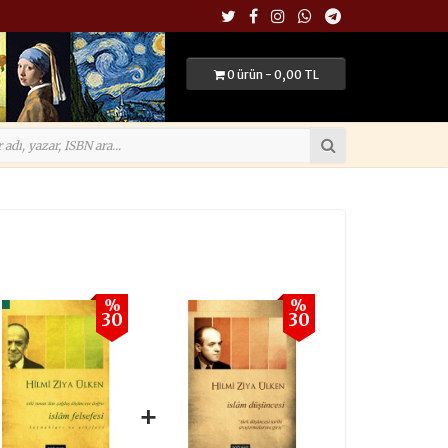
0 ürün - 0,00 TL
%
%
30
30
+