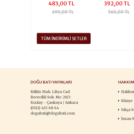
483,00 TL
392,00 TL
690,00 TL
560,00 TL
TÜM İNDIRIMLI SETLER
DOĞU BATI YAYINLARI
HAKKIM
Kültür Mah. Libya Cad.
Hakkı
Becerikli Sok. No: 20/5
Künye
Kızılay - Çankaya / Ankara
(0312) 425 68 64
Sıkça S
dogubati@dogubati.com
İnsan 