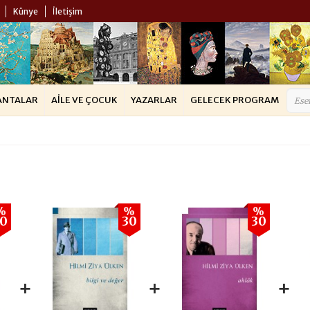
Künye
İletişim
ANTALAR
AILE VE ÇOCUK
YAZARLAR
GELECEK PROGRAM
%
%
%
30
30
30
+
+
+