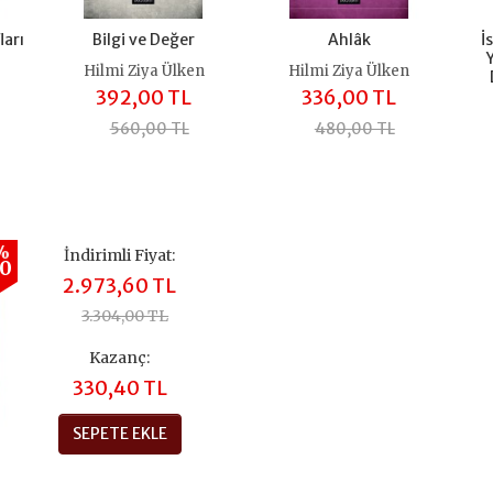
ları
Bilgi ve Değer
Ahlâk
İ
Hilmi Ziya Ülken
Hilmi Ziya Ülken
392,00 TL
336,00 TL
560,00 TL
480,00 TL
%
İndirimli Fiyat:
30
2.973,60 TL
3.304,00 TL
Kazanç:
330,40 TL
SEPETE EKLE