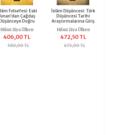
slâm Felsefesi: Eski
İslâm Düşüncesi: Türk
Yunan’dan Çağdaş
Düşüncesi Tarihi
Düşünceye Doğru
Araştırmalarına Giriş
Hilmi Ziya Ülken
Hilmi Ziya Ülken
406,00 TL
472,50 TL
580,00 TL
675,00 TL