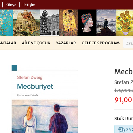
Künye
İletişim
ANTALAR
AILE VE ÇOCUK
YAZARLAR
GELECEK PROGRAM
Mecb
Stefan 
130,00 T
91,00
Stok Du
24 