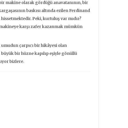
bir makine olarak gördüğü anavatanının, bir
argaşasının baskısı altında ezilen Ferdinand
hissetmektedir. Peki, kurtuluş var mıdır?
 bu makineye karşı zafer kazanmak mümkün
 umudun çarpıcı bir hikâyesi olan
büyük bir hüzne kapılıp eşiyle gönüllü
yor bizlere.
udrillard'ın
Metafizik Üzerine Söylev &
Deprem ve
nden Bakmak
Monadoloji
Mehmet