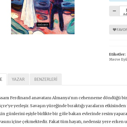
Ad
%
%
30
30
FAVOR
Etiketler:
Merve Eyü
E
YAZAR
BENZERLERI
Tarihi Adalet
Kavramlar Tarihi Özgürlük
,00 TL
392,00 TL
ssam Ferdinand anavatanı Almanya’nın cehenneme döndüğü bir 
,00 TL
560,00 TL
içre’ye yerleşir. Savaşın yüreğinde bıraktığı yaraların etkisind
in günlerini eşiyle birlikte bir göle bakan evlerinde resim yapa
tte Kargoda
24 Saatte Kargoda
asını içine çekmektedir. Fakat tüm hayatı, nedensiz yere erken