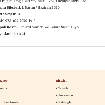
i Bilgisi:
Doğu Batı Yayınları - 262; Edebiyat Dizisi - 65
François
,00 TL
196,00 TL
ım Bilgileri:
1. Basım / Haziran 2020
105,
,00 TL
280,00 TL
fa Sayısı:
51
150
BN:
978-625-7030-14-4
tte Kargoda
24 Saatte Kargoda
24 Saat
pak Resmi:
Edvard Munch,
İki Yalnız İnsan
, 1896.
 EKLE
SEPETE EKLE
SEPETE 
utları:
13,5 x 21
IZDA
BILGILER
mızda
Yazarlar
Ressamlar
orulan Sorular
Kataloglar