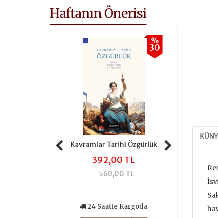
Haftanın Önerisi
%
%
30
30
KÜNY
 Tarihi Adalet
Kavramlar Tarihi Özgürlük
Kavramlar 
,00 TL
392,00 TL
301
Re
0,00 TL
560,00 TL
430
İsv
Sak
atte Kargoda
24 Saatte Kargoda
24 Saa
hav