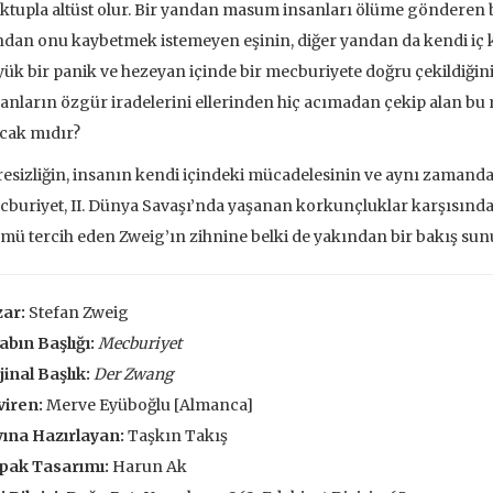
tupla altüst olur. Bir yandan masum insanları ölüme gönderen 
 EKLE
SEPETE EKLE
dan onu kaybetmek istemeyen eşinin, diğer yandan da kendi iç k
ük bir panik ve hezeyan içinde bir mecburiyete doğru çekildiğini 
anların özgür iradelerini ellerinden hiç acımadan çekip alan
cak mıdır?
esizliğin, insanın kendi içindeki mücadelesinin ve aynı zamanda
buriyet, II. Dünya Savaşı’nda yaşanan korkunçluklar karşısında 
mü tercih eden Zweig’ın zihnine belki de yakından bir bakış sunu
ar:
Stefan Zweig
abın Başlığı:
Mecburiyet
jinal Başlık:
Der Zwang
viren:
Merve Eyüboğlu [Almanca]
ına Hazırlayan:
Taşkın Takış
ve İnsanlar
Taze Otlar Üzerine
Dünyaya Ba
pak Tasarımı:
Harun Ak
Penceresi
Caillois
Alain Corbin