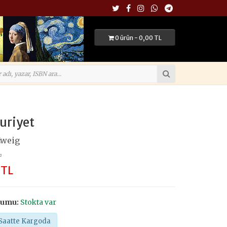
0 ürün - 0,00 TL
uriyet
Zweig
L
 TL
rumu:
Stokta var
Saatte Kargoda