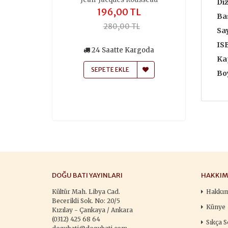
Diz
,00 TL
196,00 TL
259
Bas
50,00 TL
280,00 TL
370
Say
IS
siz Kargo
24 Saatte Kargoda
24 Saa
Ka
atte Kargoda
SEPETE EKLE
SEPETE
Boy
 EKLE
DOĞU BATI YAYINLARI
HAKKIM
Kültür Mah. Libya Cad.
Hakkı
Becerikli Sok. No: 20/5
Künye
Kızılay - Çankaya / Ankara
(0312) 425 68 64
Sıkça S