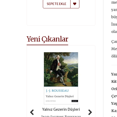
mek
 EKLE
SEPETE EKLE
SEPETE
yan
büy
İns
ola
Yeni Çıkanlar
Çar
Mec
ölü
Yaz
Kit
Ori
Çe
Yay
 Tarihi (ciltli)
Yalnız Gezerin Düşleri
Oyunlar 
Ka
as Grimal
Jean-Jacques Rousseau
Roger 