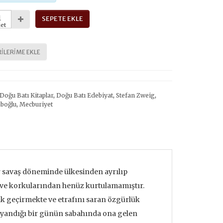
SEPETE EKLE
et
ILERIME EKLE
Doğu Batı Kitaplar
,
Doğu Batı Edebiyat
,
Stefan Zweig
,
boğlu
,
Mecburiyet
savaş döneminde ülkesinden ayrılıp
en ve korkularından henüz kurtulamamıştır.
rak geçirmekte ve etrafını saran özgürlük
 uyandığı bir günün sabahında ona gelen