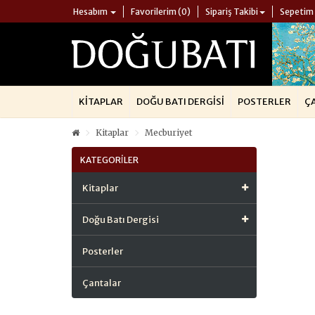
Hesabım
Favorilerim (0)
Sipariş Takibi
Sepetim
KITAPLAR
DOĞU BATI DERGISI
POSTERLER
Ç
Kitaplar
Mecburiyet
KATEGORILER
Kitaplar
Doğu Batı Dergisi
Posterler
Çantalar